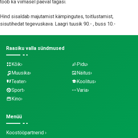
toob ka viimasel päeval tagasi.
Hind sisaldab majutamist kämpingutes, toitlustamist,
sisutihedat tegevuskava. Laagri tuusik 90.- , buss 10.-
Raasiku valla sündmused
Kõik
Pidu
Muusika
Näitus
Teater
Koolitus
Sport
Varia
Kino
Menüü
Koostööpartnerid