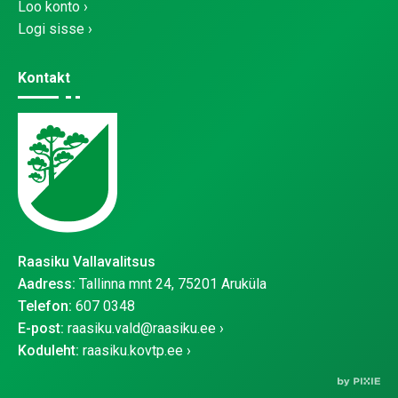
Loo konto
Logi sisse
Kontakt
Raasiku Vallavalitsus
Aadress:
Tallinna mnt 24, 75201 Aruküla
Telefon:
607 0348
E-post:
raasiku.vald@raasiku.ee
Koduleht:
raasiku.kovtp.ee