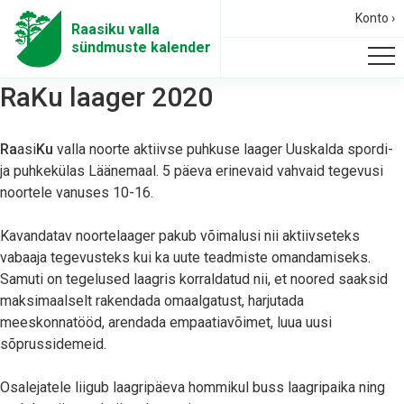
Konto ›
Raasiku valla
sündmuste kalender
RaKu laager 2020
Ra
asi
Ku
valla noorte aktiivse puhkuse laager Uuskalda spordi-
ja puhkekülas Läänemaal. 5 päeva erinevaid vahvaid tegevusi
noortele vanuses 10-16.
Kavandatav noortelaager pakub võimalusi nii aktiivseteks
vabaaja tegevusteks kui ka uute teadmiste omandamiseks.
Samuti on tegelused laagris korraldatud nii, et noored saaksid
maksimaalselt rakendada omaalgatust, harjutada
meeskonnatööd, arendada empaatiavõimet, luua uusi
sõprussidemeid.
Osalejatele liigub laagripäeva hommikul buss laagripaika ning