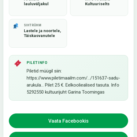
lauluväljakul
Kultuuriselts
SIHTRÜHM
Lastele ja noortele,
Täiskasvanutele
PILETINFO
Piletid müügil siin:
https://www.piletimaailm.com/.../151637-sadu-
arukula... Pilet 25 €. Eelkooliealised tasuta. Info
5292550 kultuurijuht Garina Toomingas
Vaata Facebookis