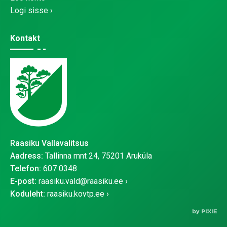
Logi sisse
Kontakt
Raasiku Vallavalitsus
Aadress:
Tallinna mnt 24, 75201 Aruküla
Telefon:
607 0348
E-post:
raasiku.vald@raasiku.ee
Koduleht:
raasiku.kovtp.ee