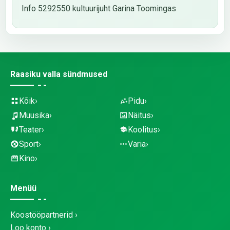
Info 5292550 kultuurijuht Garina Toomingas
Raasiku valla sündmused
Kõik
Pidu
Muusika
Näitus
Teater
Koolitus
Sport
Varia
Kino
Menüü
Koostööpartnerid
Loo konto