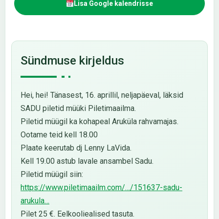
Lisa Google kalendrisse
Sündmuse kirjeldus
Hei, hei! Tänasest, 16. aprillil, neljapäeval, läksid
SADU piletid müüki Piletimaailma.
Piletid müügil ka kohapeal Aruküla rahvamajas.
Ootame teid kell 18.00
Plaate keerutab dj Lenny LaVida.
Kell 19.00 astub lavale ansambel Sadu.
Piletid müügil siin:
https://www.piletimaailm.com/…/151637-sadu-
arukula…
Pilet 25 €. Eelkooliealised tasuta.