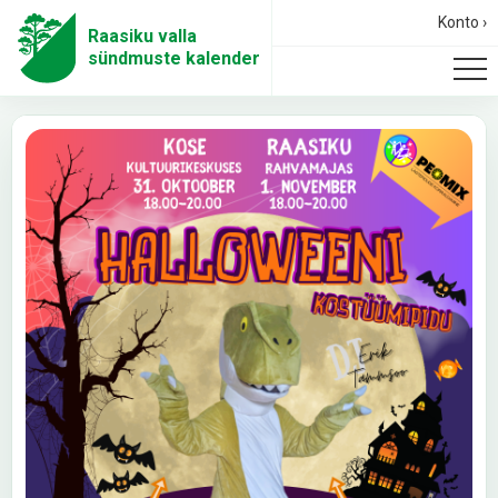
Konto ›
Raasiku valla
sündmuste kalender