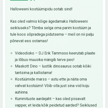
Halloweeni kostüümipidu ootab sind!
Kas oled valmis kõige ägedamaks Halloweeni
seikluseks? Tõmba selga oma parim kostüüm ja
tule koos sõpradega pidutsema – meil on nii palju
põnevat ees ootamas!
Videodisko – DJ Erik Tammsoo keerutab plaate
ja lõbus muusika mängib terve peo!
Maskott Dino – lustlik dinosaurus ootab kõiki
tantsima ja kallistama!
Kostüümide marss – astu ette ja näita oma
vahvat kostüümi! Võib-olla just sina viid koju
auhinna.
Kummituste aardejaht – kas oled piisavalt
vapper, et leida kõik peidetud aarded? Seiklused