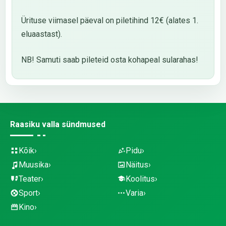
Ürituse viimasel päeval on piletihind 12€ (alates 1.
eluaastast).
NB! Samuti saab pileteid osta kohapeal sularahas!
Raasiku valla sündmused
Kõik
Pidu
Muusika
Näitus
Teater
Koolitus
Sport
Varia
Kino