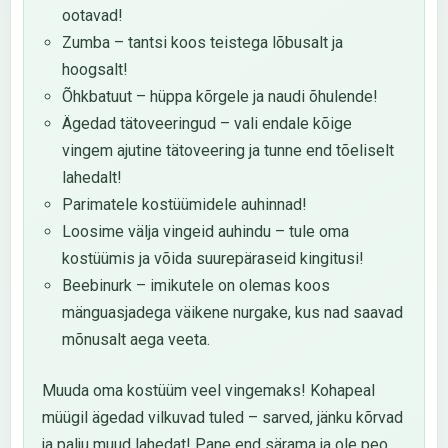
ootavad!
Zumba – tantsi koos teistega lõbusalt ja
hoogsalt!
Õhkbatuut – hüppa kõrgele ja naudi õhulende!
Ägedad tätoveeringud – vali endale kõige
vingem ajutine tätoveering ja tunne end tõeliselt
lahedalt!
Parimatele kostüümidele auhinnad!
Loosime välja vingeid auhindu – tule oma
kostüümis ja võida suurepäraseid kingitusi!
Beebinurk – imikutele on olemas koos
mänguasjadega väikene nurgake, kus nad saavad
mõnusalt aega veeta.
Muuda oma kostüüm veel vingemaks! Kohapeal
müügil ägedad vilkuvad tuled – sarved, jänku kõrvad
ja palju muud lahedat! Pane end särama ja ole peo