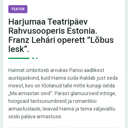
TEATER
Harjumaa Teatripäev
Rahvusooperis Estonia.
Franz Lehári operett “Lõbus
lesk”.
Hannat ümbritseb arvukas Pariisi aadlikest
austajaskond, kuid Hanna süda ihaldab just seda
meest, kes on tõotanud talle mitte kunagi öelda
„Ma armastan sind“. Pärast glamuurseid intriige,
hoogsaid tantsunumbreid ja romantilisi
armastuslaule, leiavad Hanna ja tema väljavalitu
siiski palava armastuse.