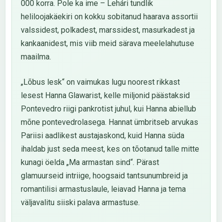
000 korra. Pole ka ime – Lehári tundlik
heliloojakäekiri on kokku sobitanud haarava assortii
valssidest, polkadest, marssidest, masurkadest ja
kankaanidest, mis viib meid särava meelelahutuse
maailma.
„Lõbus lesk“ on vaimukas lugu noorest rikkast
lesest Hanna Glawarist, kelle miljonid päästaksid
Pontevedro riigi pankrotist juhul, kui Hanna abiellub
mõne pontevedrolasega. Hannat ümbritseb arvukas
Pariisi aadlikest austajaskond, kuid Hanna süda
ihaldab just seda meest, kes on tõotanud talle mitte
kunagi öelda „Ma armastan sind“. Pärast
glamuurseid intriige, hoogsaid tantsunumbreid ja
romantilisi armastuslaule, leiavad Hanna ja tema
väljavalitu siiski palava armastuse.