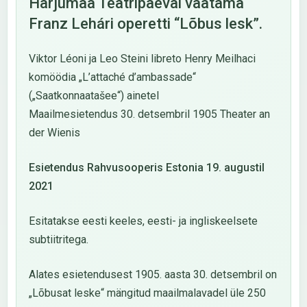
Harjumaa Teatripäeval vaatama
Franz Lehári operetti “Lõbus lesk”.
Viktor Léoni ja Leo Steini libreto Henry Meilhaci
komöödia „L’attaché d’ambassade“
(„Saatkonnaatašee“) ainetel
Maailmesietendus 30. detsembril 1905 Theater an
der Wienis
Esietendus Rahvusooperis Estonia 19. augustil
2021
Esitatakse eesti keeles, eesti- ja ingliskeelsete
subtiitritega.
Alates esietendusest 1905. aasta 30. detsembril on
„Lõbusat leske“ mängitud maailmalavadel üle 250