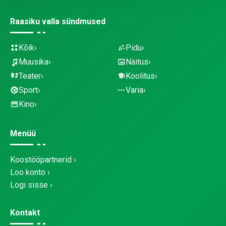
Raasiku valla sündmused
Kõik
Pidu
Muusika
Näitus
Teater
Koolitus
Sport
Varia
Kino
Menüü
Koostööpartnerid
Loo konto
Logi sisse
Kontakt