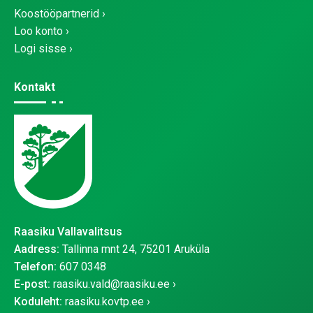
Koostööpartnerid
Loo konto
Logi sisse
Kontakt
Raasiku Vallavalitsus
Aadress:
Tallinna mnt 24, 75201 Aruküla
Telefon:
607 0348
E-post:
raasiku.vald@raasiku.ee
Koduleht:
raasiku.kovtp.ee