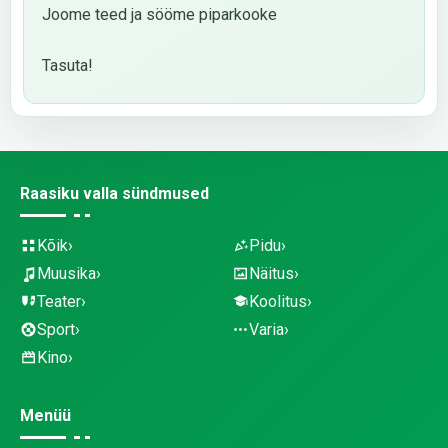
Joome teed ja sööme piparkooke
Tasuta!
Raasiku valla sündmused
Kõik
Pidu
Muusika
Näitus
Teater
Koolitus
Sport
Varia
Kino
Menüü