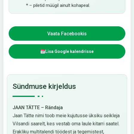
* – piletid müügil ainult kohapeal.
Vaata Facebookis
Lisa Google kalendrisse
Sündmuse kirjeldus
J
AAN TÄTTE – Rändaja
Jaan Tätte nimi toob meie kujutusse üksiku seikleja
Vilsandi saarelt, kes vestab oma laule kitarri saatel.
Erakliku multitalendi töödest ja tegemistest,