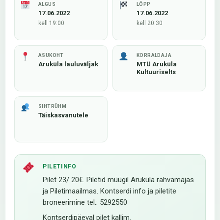
ALGUS
LÕPP
17.06.2022
17.06.2022
kell 19:00
kell 20:30
ASUKOHT
KORRALDAJA
Aruküla lauluväljak
MTÜ Aruküla
Kultuuriselts
SIHTRÜHM
Täiskasvanutele
PILETINFO
Pilet 23/ 20€. Piletid müügil Aruküla rahvamajas
ja Piletimaailmas. Kontserdi info ja piletite
broneerimine tel.: 5292550
Kontserdipäeval pilet kallim.