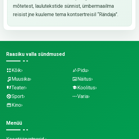
mõtetest, laulutekstide sünnist, ümbermaailma
reisist jne kuuleme tema kontsertreisil “Rändaja”.
Raasiku valla sündmused
Kõik
Pidu
Muusika
Näitus
Teater
Koolitus
Sport
Varia
Kino
Menüü