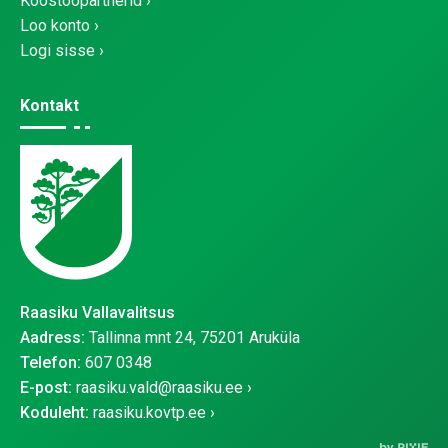
Koostööpartnerid
Loo konto
Logi sisse
Kontakt
Raasiku Vallavalitsus
Aadress:
Tallinna mnt 24, 75201 Aruküla
Telefon:
607 0348
E-post:
raasiku.vald@raasiku.ee
Koduleht:
raasiku.kovtp.ee