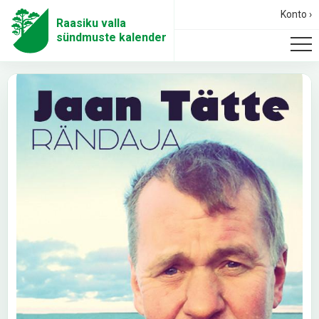
Konto ›
Raasiku valla
sündmuste kalender