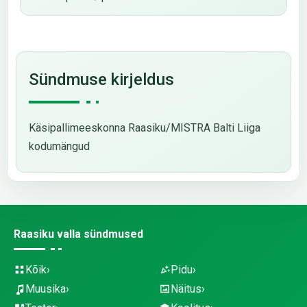
Sündmuse kirjeldus
Käsipallimeeskonna Raasiku/MISTRA Balti Liiga
kodumängud
Raasiku valla sündmused
Kõik
Pidu
Muusika
Näitus