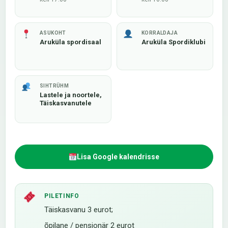
ASUKOHT
KORRALDAJA
Aruküla spordisaal
Aruküla Spordiklubi
SIHTRÜHM
Lastele ja noortele,
Täiskasvanutele
Lisa Google kalendrisse
PILETINFO
Täiskasvanu 3 eurot;
õpilane / pensionär 2 eurot