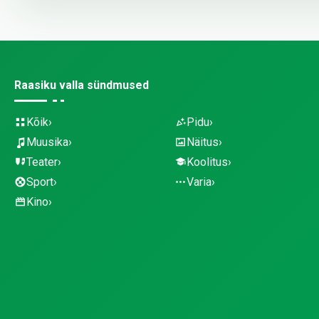
Raasiku valla sündmused
Kõik
Pidu
Muusika
Näitus
Teater
Koolitus
Sport
Varia
Kino