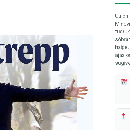
Uu on 
Minevi
tüdruk
sõbrad
haige.
ajas o
sügis