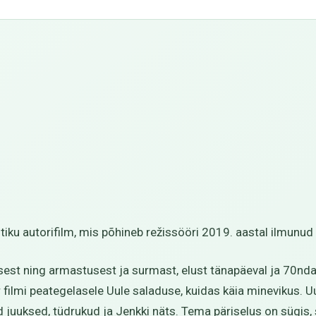
stiku autorifilm, mis põhineb režissööri 2019. aastal ilmunu
usest ning armastusest ja surmast, elust tänapäeval ja 70nd
filmi peategelasele Uule saladuse, kuidas käia minevikus. Uu
d juuksed, tüdrukud ja Jenkki näts. Tema päriselus on sügis, 