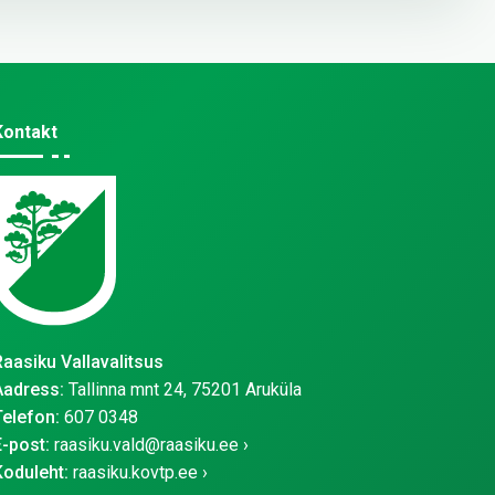
Kontakt
Raasiku Vallavalitsus
Aadress:
Tallinna mnt 24, 75201 Aruküla
Telefon:
607 0348
E-post:
raasiku.vald@raasiku.ee
Koduleht:
raasiku.kovtp.ee