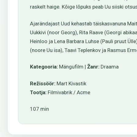
raskelt haige. Kõige lõpuks peab Uu siiski otsu
Ajarändajast Uud kehastab täiskasvanuna Mait
Uukkivi (noor Georg), Rita Raave (Georgi abika
Heinloo ja Lena Barbara Luhse (Pauli pruut Ül
(noore Uu isa), Taavi Teplenkov ja Rasmus Erme
Kategooria:
Mängufilm |
Žanr:
Draama
Režissöör:
Mart Kivastik
Tootja:
Filmivabrik / Acme
107 min