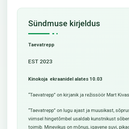
Sündmuse kirjeldus
Taevatrepp
EST 2023
Kinokoja ekraanidel alates 10.03
“Taevatrepp” on kirjanik ja režissöör Mart Kiva
“Taevatrepp” on lugu ajast ja muusikast, sõpr
viimsel hingetõmbel usaldab kunstnikust sõber 
toimib. Minevikus on mõnus, igavene suvi, pika