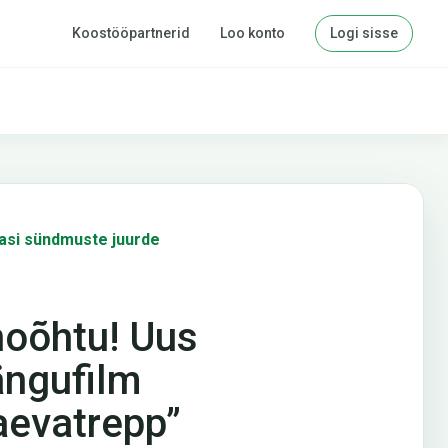
Koostööpartnerid
Loo konto
Logi sisse
asi sündmuste juurde
noõhtu! Uus
ngufilm
aevatrepp”