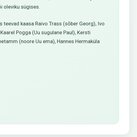
i oleviku sügises.
 teevad kaasa Raivo Trass (sõber Georg), Ivo
 Kaarel Pogga (Uu sugulane Paul), Kersti
li Teetamm (noore Uu ema), Hannes Hermaküla