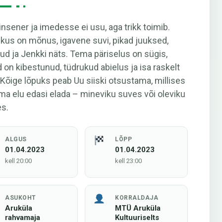
insener ja imedesse ei usu, aga trikk toimib.
kus on mõnus, igavene suvi, pikad juuksed,
ud ja Jenkki näts. Tema päriselus on sügis,
 on kibestunud, tüdrukud abielus ja isa raskelt
 Kõige lõpuks peab Uu siiski otsustama, millises
ma elu edasi elada – mineviku suves või oleviku
es.
ALGUS
LÕPP
01.04.2023
01.04.2023
kell 20:00
kell 23:00
ASUKOHT
KORRALDAJA
Aruküla
MTÜ Aruküla
rahvamaja
Kultuuriselts