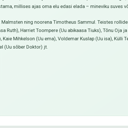
stama, millises ajas oma elu edasi elada – mineviku suves võ
 Malmsten ning noorena Timotheus Sammul. Teistes rollides
asa Ruth), Harriet Toompere (Uu abikaasa Tiuks), Tõnu Oja ja
le), Kaie Mihkelson (Uu ema), Voldemar Kuslap (Uu isa), Kül
l (Uu sõber Doktor) jt.