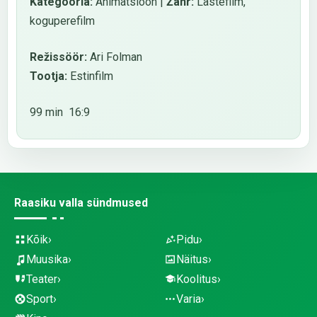
Kategooria:
Animatsioon |
Žanr:
Lastefilm,
koguperefilm
Režissöör:
Ari Folman
Tootja:
Estinfilm
99 min 16:9
Raasiku valla sündmused
Kõik
Pidu
Muusika
Näitus
Teater
Koolitus
Sport
Varia