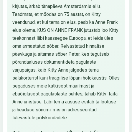
kirjutas, ärkab tänapäeva Amsterdamis ellu.
Teadmata, et möödas on 75 aastat, on Kitty
veendunud, et kui tema on elus, peab ka Anne Frank
elus olema. KUS ON ANNE FRANK jutustab loo Kitty
teekonnast läbi kaasaegse Euroopa, et leida üles
oma armastatud sõber. Relvastatud hinnalise
päevkuga ja aitamas sõber Peter, kes tegutseb
põrandaaluses dokumentideta pagulaste
varjupaigas, käib Kitty Anne jälgedes tema
salakorterist kuni traagilise lõpuni holokaustis. Olles
segaduses meie katkisest maailmast ja
ebaõiglusest pagulaslaste suhtes, tahab Kitty täita
Anne unistuse. Läbi tema aususe esitab ta lootuse
ja headuse sõnumi, mis on adresseeritud
tulevastele põlvkondadele.