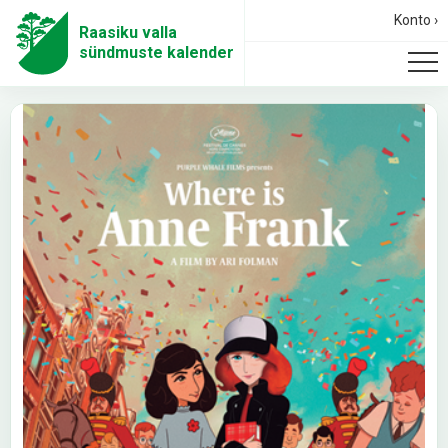
Konto ›
Raasiku valla
sündmuste kalender