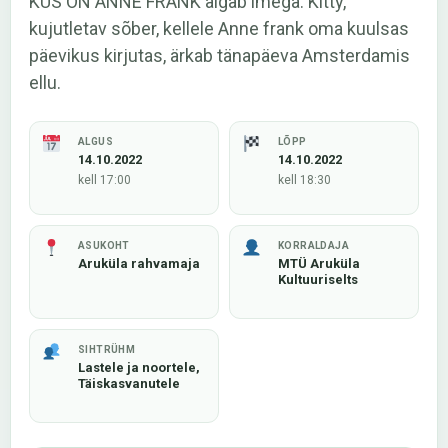
KUS ON ANNE FRANK algab imega: Kitty,
kujutletav sõber, kellele Anne frank oma kuulsas
päevikus kirjutas, ärkab tänapäeva Amsterdamis
ellu.
ALGUS
LÕPP
14.10.2022
14.10.2022
kell 17:00
kell 18:30
ASUKOHT
KORRALDAJA
Aruküla rahvamaja
MTÜ Aruküla
Kultuuriselts
SIHTRÜHM
Lastele ja noortele,
Täiskasvanutele