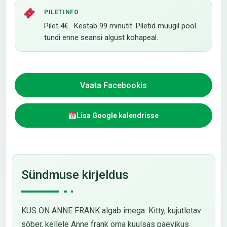
PILETINFO
Pilet 4€. Kestab 99 minutit. Piletid müügil pool
tundi enne seansi algust kohapeal.
Vaata Facebookis
Lisa Google kalendrisse
Sündmuse kirjeldus
KUS ON ANNE FRANK algab imega: Kitty, kujutletav
sõber, kellele Anne frank oma kuulsas päevikus