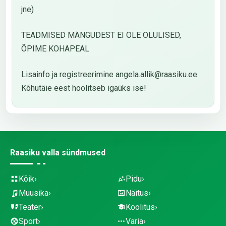
jne)
TEADMISED MÄNGUDEST EI OLE OLULISED,
ÕPIME KOHAPEAL
Lisainfo ja registreerimine angela.allik@raasiku.ee
Kõhutäie eest hoolitseb igaüks ise!
Raasiku valla sündmused
Kõik
Pidu
Muusika
Näitus
Teater
Koolitus
Sport
Varia