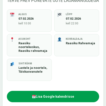
TERVE PÄEV PÕNEVATE UUTE LAUAMÄNGUDEGA
ALGUS
LÕPP
07.02.2026
07.02.2026
kell 10:00
kell 22:00
ASUKOHT
KORRALDAJA
Raasiku
Raasiku Rahvamaja
noortekeskus,
Raasiku rahvamaja
SIHTRÜHM
Lastele ja noortele,
Täiskasvanutele
Lisa Google kalendrisse