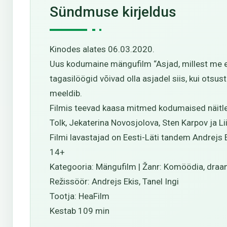
Sündmuse kirjeldus
Kinodes alates 06.03.2020.
Uus kodumaine mängufilm “Asjad, millest me ei r
tagasilöögid võivad olla asjadel siis, kui ots
meeldib.
Filmis teevad kaasa mitmed kodumaised näitleja
Tolk, Jekaterina Novosjolova, Sten Karpov ja Li
Filmi lavastajad on Eesti-Läti tandem Andrejs 
14+
Kategooria: Mängufilm | Žanr: Komöödia, dra
Režissöör: Andrejs Ekis, Tanel Ingi
Tootja: HeaFilm
Kestab 109 min