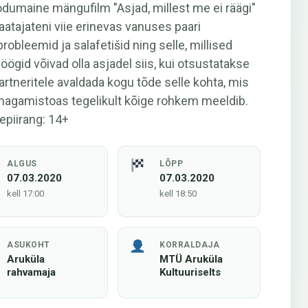
dumaine mängufilm "Asjad, millest me ei räägi"
aatajateni viie erinevas vanuses paari
robleemid ja salafetišid ning selle, millised
löögid võivad olla asjadel siis, kui otsustatakse
rtneritele avaldada kogu tõde selle kohta, mis
magamistoas tegelikult kõige rohkem meeldib.
piirang: 14+
ALGUS
LÕPP
07.03.2020
07.03.2020
kell 17:00
kell 18:50
ASUKOHT
KORRALDAJA
Aruküla
MTÜ Aruküla
rahvamaja
Kultuuriselts