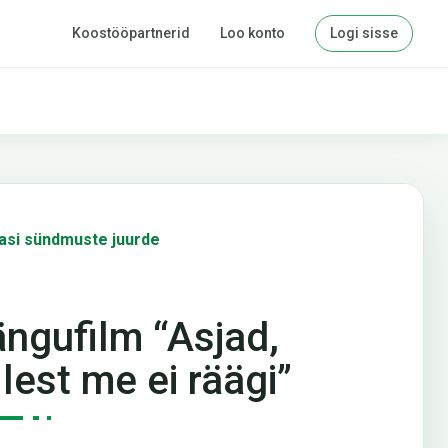
Koostööpartnerid
Loo konto
Logi sisse
asi sündmuste juurde
ngufilm “Asjad,
llest me ei räägi”