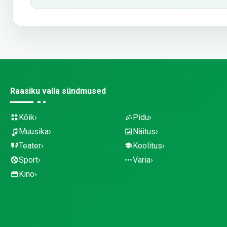
Raasiku valla sündmused
Kõik
Pidu
Muusika
Näitus
Teater
Koolitus
Sport
Varia
Kino