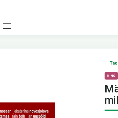
← Tag
KINO
Mä
mi