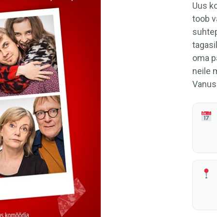
Uus ko
toob v
suhtep
tagasi
oma pa
neile 
Vanuse