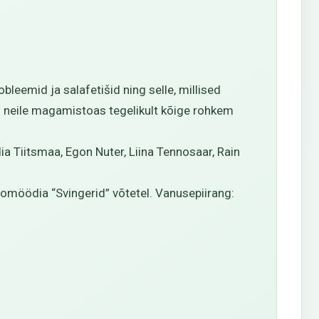
leemid ja salafetišid ning selle, millised
is neile magamistoas tegelikult kõige rohkem
a Tiitsmaa, Egon Nuter, Liina Tennosaar, Rain
 komöödia “Svingerid” võtetel. Vanusepiirang: