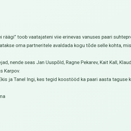
äägi” toob vaatajateni viie erinevas vanuses paari suhteprob
ustatakse oma partneritele avaldada kogu tõde selle kohta, m
d, nende seas Jan Uuspõld, Ragne Pekarev, Kait Kall, Klaudi
is Karpov.
Ekis ja Tanel Ingi, kes tegid koostööd ka paari aasta taguse
ama