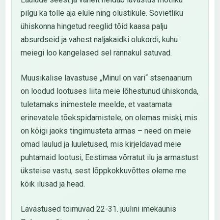
pilgu ka tolle aja elule ning olustikule. Sovietliku
ühiskonna hingetud reeglid tõid kaasa palju
absurdseid ja vahest naljakaidki olukordi, kuhu
meiegi loo kangelased sel rännakul satuvad.
Muusikalise lavastuse „Minul on vari“ stsenaarium
on loodud lootuses liita meie lõhestunud ühiskonda,
tuletamaks inimestele meelde, et vaatamata
erinevatele tõekspidamistele, on olemas miski, mis
on kõigi jaoks tingimusteta armas – need on meie
omad laulud ja luuletused, mis kirjeldavad meie
puhtamaid lootusi, Eestimaa võrratut ilu ja armastust
üksteise vastu, sest lõppkokkuvõttes oleme me
kõik ilusad ja head.
Lavastused toimuvad 22-31. juulini imekaunis