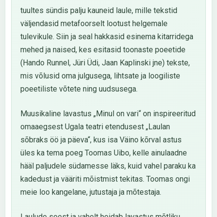
tuultes sündis palju kauneid laule, mille tekstid
väljendasid metafoorselt lootust helgemale
tulevikule. Siin ja seal hakkasid esinema kitarridega
mehed ja naised, kes esitasid toonaste poeetide
(Hando Runnel, Jüri Üdi, Jaan Kaplinski jne) tekste,
mis võlusid oma julgusega, lihtsate ja loogiliste
poeetiliste võtete ning uudsusega.
Muusikaline lavastus „Minul on vari“ on inspireeritud
omaaegsest Ugala teatri etendusest „Laulan
sõbraks öö ja päeva“, kus isa Väino kõrval astus
üles ka tema poeg Toomas Uibo, kelle ainulaadne
hääl paljudele südamesse läks, kuid vahel paraku ka
kadedust ja vääriti mõistmist tekitas. Toomas ongi
meie loo kangelane, jutustaja ja mõtestaja.
Laulude seest ja vahelt heidab lavastus mõtliku