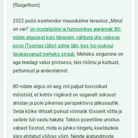
(flüügelhorn).
2022 juulis esietenduv muusikaline lavastus „Minul
on vari“
on nostalgiline ja humoorikas ajarännak 80-
ndate algusest kuni tänaseni, nähtuna ühe väikese
poisi (Toomas Uibo) silme läbi, kes loo jooksul
täiskasvanud meheks sirgub.
Meheks sirgumine on
aga teadagi valus protsess, täis rõõmu ja kurbust,
pettumust ja andestamist.
80-ndate algus oli aeg, mil paljud loovisikud
mõistsid, et kehtiv riigikord on sügavalt isiksust
ahistav ja pole pikemas perspektiivis jätkusuutlik.
Seda kõike lihtsalt polnud võimalik tõsiselt võtta ja
sellele tuli vastu hakata. Tekkis poeetiline unistus
vabast Eestist, mida ei juhiks hingetu, keeldudele
üles ehitatud võõras võim. Nende äratundmiste