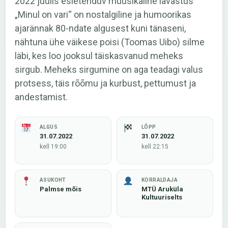
2022 juulis esietenduv muusikaline lavastus
„Minul on vari“ on nostalgiline ja humoorikas
ajarännak 80-ndate algusest kuni tänaseni,
nähtuna ühe väikese poisi (Toomas Uibo) silme
läbi, kes loo jooksul täiskasvanud meheks
sirgub. Meheks sirgumine on aga teadagi valus
protsess, täis rõõmu ja kurbust, pettumust ja
andestamist.
ALGUS
LÕPP
31.07.2022
31.07.2022
kell 19:00
kell 22:15
ASUKOHT
KORRALDAJA
Palmse mõis
MTÜ Aruküla
Kultuuriselts