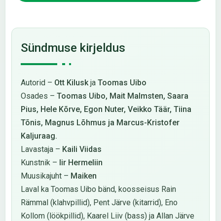
Sündmuse kirjeldus
Autorid –
Ott Kilusk
ja
Toomas Uibo
Osades­ –
Toomas Uibo, Mait Malmsten, Saara
Pius, Hele Kõrve, Egon Nuter, Veikko Täär, Tiina
Tõnis, Magnus Lõhmus ja Marcus-Kristofer
Kaljuraag.
Lavastaja –
Kaili Viidas
Kunstnik –
Iir Hermeliin
Muusikajuht –
Maiken
Laval ka Toomas Uibo bänd, koosseisus Rain
Rämmal (klahvpillid), Pent Järve (kitarrid), Eno
Kollom (löökpillid), Kaarel Liiv (bass) ja Allan Järve