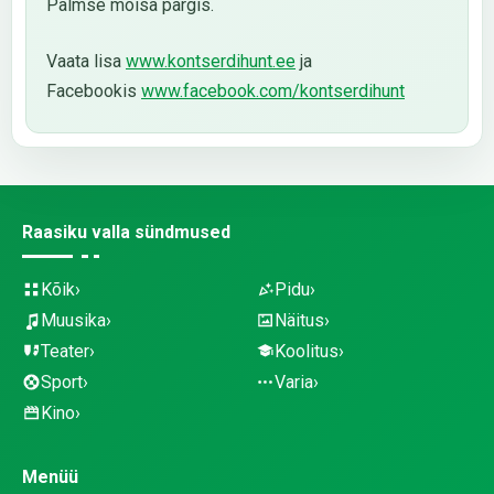
Palmse mõisa pargis.
Vaata lisa
www.kontserdihunt.ee
ja
Facebookis
www.facebook.com/kontserdihunt
Raasiku valla sündmused
Kõik
Pidu
Muusika
Näitus
Teater
Koolitus
Sport
Varia
Kino
Menüü