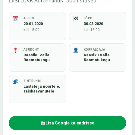
LIISI LUKK Autorinäitus "Joonistused"
ALGUS
LÕPP
20.01.2020
30.03.2020
kell 15:00
kell 15:00
ASUKOHT
KORRALDAJA
Raasiku Valla
Raasiku Valla
Raamatukogu
Raamatukogu
SIHTRÜHM
Lastele ja noortele,
Täiskasvanutele
Lisa Google kalendrisse