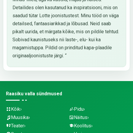
Detailides olen kasutanud ka inspiratsiooni, mis on
saadud tütar Lotte joonistustest. Minu tööd on väga
detailsed, fantaasiarikkad ja lõbusad. Neid saab
pikalt uurida, et märgata kõike, mis on pildile tehtud.
Sobivad kaunistuseks nii laste-, elu- kui ka
magamistuppa. Pildid on prinditud kapa-plaadile
originaaljoonistuste järgi. “
Raasiku valla sündmused
Kõik
Pidu
Muusika
Näitus
Teater
Koolitus