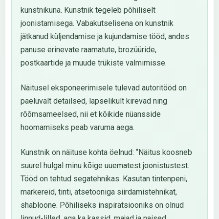
kunstnikuna. Kunstnik tegeleb põhiliselt
joonistamisega. Vabakutselisena on kunstnik
jätkanud küljendamise ja kujundamise tööd, andes
panuse erinevate raamatute, brozüüride,
postkaartide ja muude trükiste valmimisse.
Näitusel eksponeerimisele tulevad autoritööd on
paeluvalt detailsed, lapselikult kirevad ning
rõõmsameelsed, nii et kõikide nüansside
hoomamiseks peab varuma aega.
Kunstnik on näituse kohta öelnud: “Näitus koosneb
suurel hulgal minu kõige uuematest joonistustest.
Tööd on tehtud segatehnikas. Kasutan tintenpeni,
markereid, tinti, atsetooniga siirdamistehnikat,
shabloone. Põhiliseks inspiratsiooniks on olnud
linnud-lilled, aga ka kassid, majad ja naised.