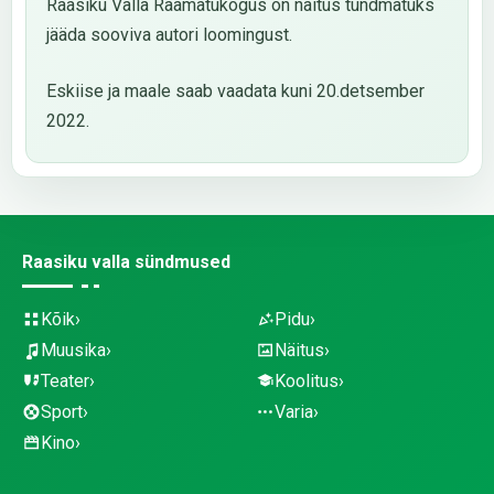
Raasiku Valla Raamatukogus on näitus tundmatuks
jääda sooviva autori loomingust.
Eskiise ja maale saab vaadata kuni 20.detsember
2022.
Raasiku valla sündmused
Kõik
Pidu
Muusika
Näitus
Teater
Koolitus
Sport
Varia
Kino