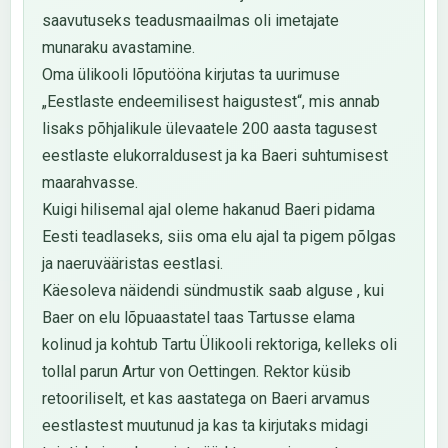
saavutuseks teadusmaailmas oli imetajate
munaraku avastamine.
Oma ülikooli lõputööna kirjutas ta uurimuse
„Eestlaste endeemilisest haigustest“, mis annab
lisaks põhjalikule ülevaatele 200 aasta tagusest
eestlaste elukorraldusest ja ka Baeri suhtumisest
maarahvasse.
Kuigi hilisemal ajal oleme hakanud Baeri pidama
Eesti teadlaseks, siis oma elu ajal ta pigem põlgas
ja naeruvääristas eestlasi.
Käesoleva näidendi sündmustik saab alguse , kui
Baer on elu lõpuaastatel taas Tartusse elama
kolinud ja kohtub Tartu Ülikooli rektoriga, kelleks oli
tollal parun Artur von Oettingen. Rektor küsib
retooriliselt, et kas aastatega on Baeri arvamus
eestlastest muutunud ja kas ta kirjutaks midagi