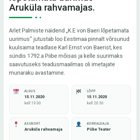
Aruküla rahvamajas.
Arlet Palmiste näidend „K.E von Baeri lõpetamata
uurimus“ jutustab loo Eestimaa pinnalt võrsunud
kuulsaima teadlase Karl Ernst von Baerist, kes
sündis 1792.a Piibe mõisas ja kelle suurimaks
saavutuseks teadusmaailmas oli imetajate
munaraku avastamine.
ALGUS
LÕPP
15.11.2020
15.11.2020
kell 19:00
kell 20:30
ASUKOHT
KORRALDAJA
Aruküla rahvamaja
Piibe Teater