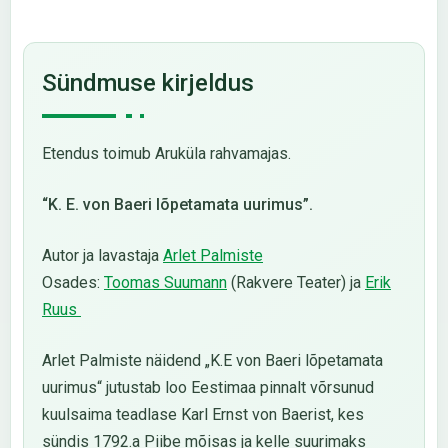
Sündmuse kirjeldus
Etendus toimub Aruküla rahvamajas.
“K. E. von Baeri lõpetamata uurimus”.
Autor ja lavastaja
Arlet Palmiste
Osades:
Toomas Suumann
(Rakvere Teater) ja
Erik
Ruus
Arlet Palmiste näidend „K.E von Baeri lõpetamata
uurimus“ jutustab loo Eestimaa pinnalt võrsunud
kuulsaima teadlase Karl Ernst von Baerist, kes
sündis 1792.a Piibe mõisas ja kelle suurimaks