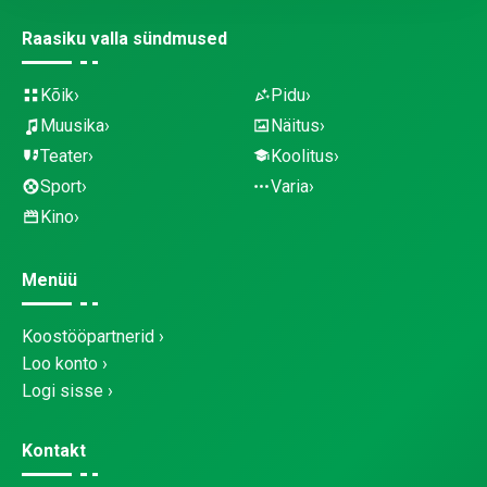
Raasiku valla sündmused
Kõik
Pidu
Muusika
Näitus
Teater
Koolitus
Sport
Varia
Kino
Menüü
Koostööpartnerid
Loo konto
Logi sisse
Kontakt