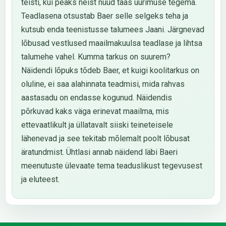
teisti, kui peaks neist nüüd taas uurimuse tegema.
Teadlasena otsustab Baer selle selgeks teha ja
kutsub enda teenistusse talumees Jaani. Järgnevad
lõbusad vestlused maailmakuulsa teadlase ja lihtsa
talumehe vahel. Kumma tarkus on suurem?
Näidendi lõpuks tõdeb Baer, et kuigi koolitarkus on
oluline, ei saa alahinnata teadmisi, mida rahvas
aastasadu on endasse kogunud. Näidendis
põrkuvad kaks väga erinevat maailma, mis
ettevaatlikult ja üllatavalt siiski teineteisele
lähenevad ja see tekitab mõlemalt poolt lõbusat
äratundmist. Ühtlasi annab näidend läbi Baeri
meenutuste ülevaate tema teaduslikust tegevusest
ja eluteest.