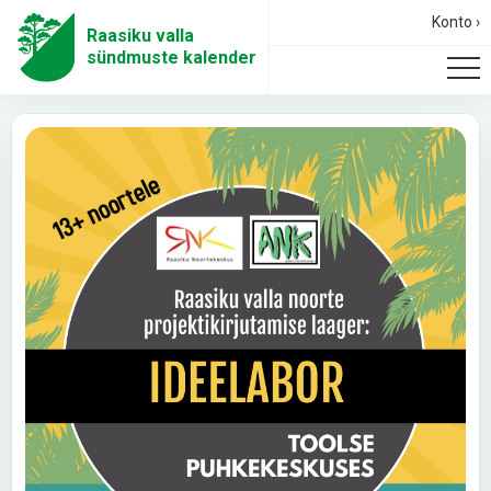
Konto ›
Raasiku valla
sündmuste kalender