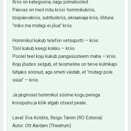
Kriis on kategooria, nagu piimatooted.
Päevas on meil mitu kriisi: hommikukriis,
tööpäevakriis, suhtluskriis, ekraaniaja kriis, õhtune
“miks ma midagi ei jõua” kriis.
Hommikul kukub telefon vetsupotti — kriis.
Tööl kukub keegi kokku — kriis.
Poolel teel koju kukub pangasüsteem maha — kriis.
Koju jõudes selgub, et teismeline on terve külmkapi
tühjaks söönud, aga ometi väidab, et “midagi pole
süüa” — kriis.
Ja järgmisel hommikul sööme kogu perega
kriisiputru ja kõik algab otsast peale…
Laval: Eva Koldits, Reigo Tamm (RO Estonia)
Autor: Ott Aardam (Theatrum)