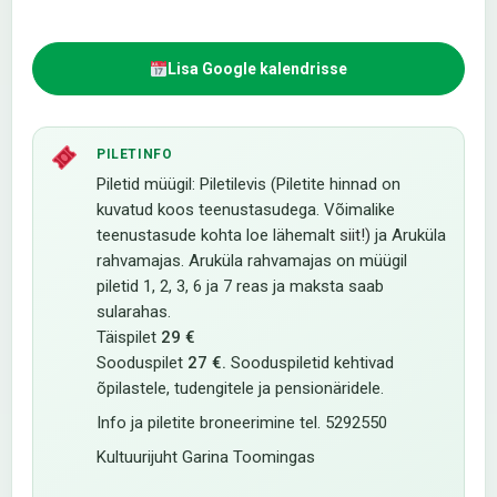
Lisa Google kalendrisse
PILETINFO
Piletid müügil: Piletilevis (Piletite hinnad on
kuvatud koos teenustasudega. Võimalike
teenustasude kohta loe lähemalt
siit!)
ja Aruküla
rahvamajas. Aruküla rahvamajas on müügil
piletid 1, 2, 3, 6 ja 7 reas ja maksta saab
sularahas.
Täispilet
29 €
Sooduspilet
27 €.
Sooduspiletid kehtivad
õpilastele, tudengitele ja pensionäridele.
Info ja piletite broneerimine tel. 5292550
Kultuurijuht Garina Toomingas