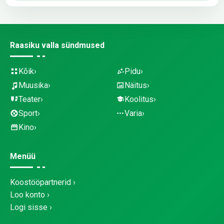
Raasiku valla sündmused
Kõik
Pidu
Muusika
Näitus
Teater
Koolitus
Sport
Varia
Kino
Menüü
Koostööpartnerid
Loo konto
Logi sisse