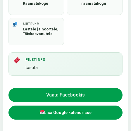
Raamatukogu
raamatukogu
SIHTRÜHM
Lastele ja noortele,
Täiskasvanutele
PILETINFO
tasuta
Vaata Facebookis
Lisa Google kalendrisse