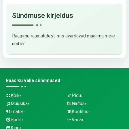
Sündmuse kirjeldus
Räägime raamatutest, mis avardavad maailma meie
ümber
Raasiku valla sündmused
Kõik
Pidu
Muusika
Näitus
Teater
Koolitus
Sport
Varia
Kino