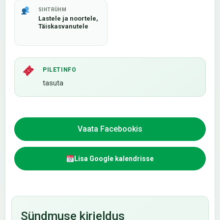
SIHTRÜHM
Lastele ja noortele,
Täiskasvanutele
PILETINFO
tasuta
Vaata Facebookis
Lisa Google kalendrisse
Sündmuse kirjeldus