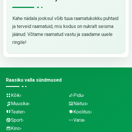
Kahe nädala jooksul võib tuua raamatukokku puhtaid
ja terveid raamatuid, mis kodus on nukralt seisma
jäänud. Võtame raamatud vastu ja saadame uuele
ringile!
Raasiku valla sündmused
Kõik
Pidu
Muusika
Näitus
Teater
Koolitus
Sport
Varia
Kino