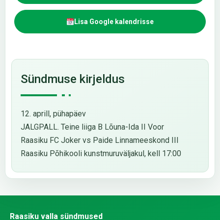
Lisa Google kalendrisse
Sündmuse kirjeldus
12. aprill, pühapäev
JALGPALL. Teine liiga B Lõuna-Ida II Voor
Raasiku FC Joker vs Paide Linnameeskond III
Raasiku Põhikooli kunstmuruväljakul, kell 17:00
Raasiku valla sündmused