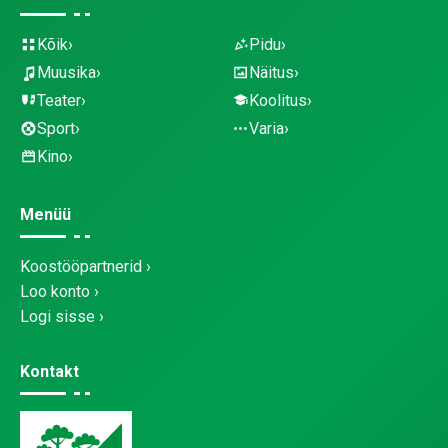
Kõik
Pidu
Muusika
Näitus
Teater
Koolitus
Sport
Varia
Kino
Menüü
Koostööpartnerid
Loo konto
Logi sisse
Kontakt