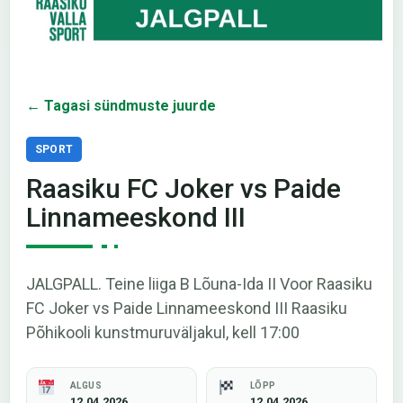
← Tagasi sündmuste juurde
SPORT
Raasiku FC Joker vs Paide
Linnameeskond III
JALGPALL. Teine liiga B Lõuna-Ida II Voor Raasiku
FC Joker vs Paide Linnameeskond III Raasiku
Põhikooli kunstmuruväljakul, kell 17:00
ALGUS
LÕPP
12.04.2026
12.04.2026