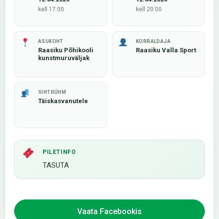
kell 17:00
kell 20:00
ASUKOHT
KORRALDAJA
Raasiku Põhikooli
Raasiku Valla Sport
kunstmuruväljak
SIHTRÜHM
Täiskasvanutele
PILETINFO
TASUTA
Vaata Facebookis