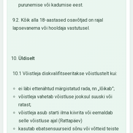
purunemise või kadumise eest.
9.2. Kõik alla 18-aastased osavõtjad on rajal
lapsevanema või hooldaja vastutusel.
Üldiselt
10.1 Võistleja diskvalifitseeritakse võistlustelt kui:
ei läbi ettenähtud märgistatud rada, nn „lõikab”;
võistleja vahetab võistluse jooksul suuski või
ratast;
võistleja asub starti ilma kiivrita või eemaldab
selle võistluse ajal (Rattapäev)
kasutab ebatsensuurseid sõnu või võtteid teiste