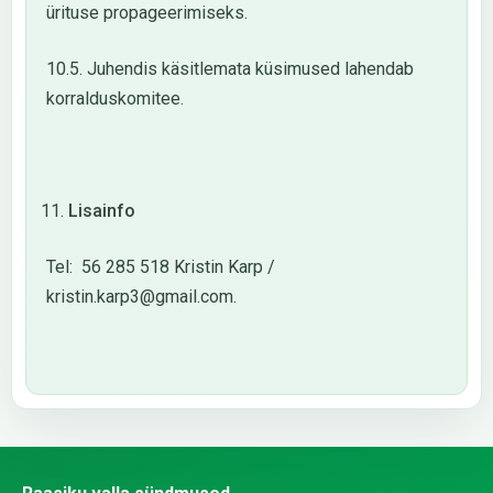
ürituse propageerimiseks.
10.5. Juhendis käsitlemata küsimused lahendab
korralduskomitee.
Lisainfo
Tel: 56 285 518 Kristin Karp /
kristin.karp3@gmail.com.