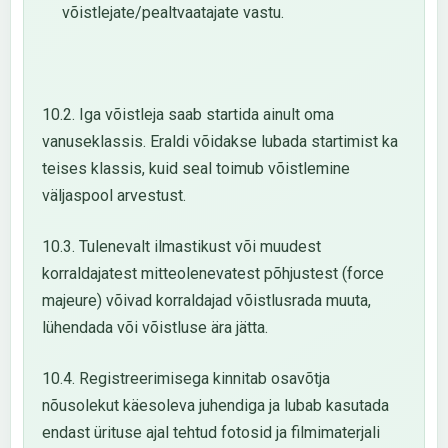
võistlejate/pealtvaatajate vastu.
10.2. Iga võistleja saab startida ainult oma
vanuseklassis. Eraldi võidakse lubada startimist ka
teises klassis, kuid seal toimub võistlemine
väljaspool arvestust.
10.3. Tulenevalt ilmastikust või muudest
korraldajatest mitteolenevatest põhjustest (force
majeure) võivad korraldajad võistlusrada muuta,
lühendada või võistluse ära jätta.
10.4. Registreerimisega kinnitab osavõtja
nõusolekut käesoleva juhendiga ja lubab kasutada
endast ürituse ajal tehtud fotosid ja filmimaterjali