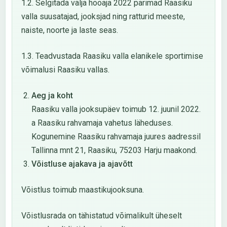
1.2. Selgitada välja hooaja 2022 parimad Raasiku
valla suusatajad, jooksjad ning ratturid meeste,
naiste, noorte ja laste seas.
1.3. Teadvustada Raasiku valla elanikele sportimise
võimalusi Raasiku vallas.
Aeg ja koht
Raasiku valla jooksupäev toimub 12. juunil 2022.
a Raasiku rahvamaja vahetus läheduses.
Kogunemine Raasiku rahvamaja juures aadressil
Tallinna mnt 21, Raasiku, 75203 Harju maakond.
Võistluse ajakava ja ajavõtt
Võistlus toimub maastikujooksuna.
Võistlusrada on tähistatud võimalikult üheselt