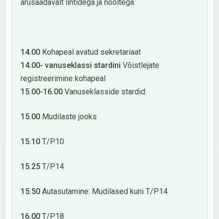
arusaadavalt lintidega ja nooltega.
14.00
Kohapeal avatud sekretariaat
14.00- vanuseklassi stardini
Võistlejate
registreerimine kohapeal
15.00-16.00
Vanuseklasside stardid:
15.00
Mudilaste jooks
15.10
T/P10
15.25
T/P14
15.50
Autasutamine: Mudilased kuni T/P14
16.00
T/P18