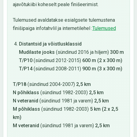
ajavõtukiibi koheselt peale finišeerimist.
Tulemused avaldatakse esialgsete tulemustena
finišipaiga infotahvlil ja internetilehel :
Tulemused
Distantsid ja võistlusklassid
Mudilaste jooks
(sündinud 2016 ja hiljem)
300 m
T/P10
(sündinud 2012-2015)
600 m (2 x 300 m)
T/P14
(sündinud 2008-2011)
900 m (3 x 300 m)
T/P18
(sündinud 2004-2007)
2,5 km
N põhiklass
(sündinud 1982-2003)
2,5 km
N veteranid
(sündinud 1981 ja varem)
2,5 km
M põhiklass
(sündinud 1982-2003)
5 km (2 x 2,5
km)
M veteranid
(sündinud 1981 ja varem)
2,5 km