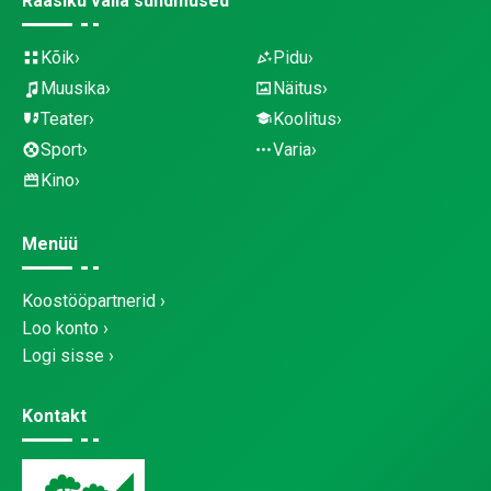
Raasiku valla sündmused
Kõik
Pidu
Muusika
Näitus
Teater
Koolitus
Sport
Varia
Kino
Menüü
Koostööpartnerid
Loo konto
Logi sisse
Kontakt