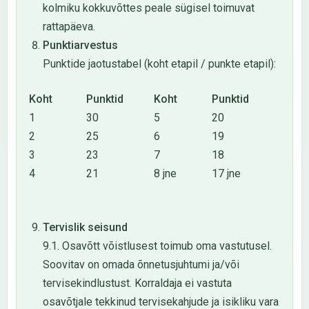
kolmiku kokkuvõttes peale sügisel toimuvat
rattapäeva.
Punktiarvestus
Punktide jaotustabel (koht etapil / punkte etapil):
Koht
Punktid
Koht
Punktid
1
30
5
20
2
25
6
19
3
23
7
18
4
21
8 jne
17 jne
Tervislik seisund
9.1. Osavõtt võistlusest toimub oma vastutusel.
Soovitav on omada õnnetusjuhtumi ja/või
tervisekindlustust. Korraldaja ei vastuta
osavõtjale tekkinud tervisekahjude ja isikliku vara