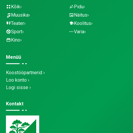
Kõik
Pidu
Muusika
Näitus
Teater
Koolitus
Sport
Varia
Kino
Menüü
Koostööpartnerid
Loo konto
Logi sisse
Kontakt