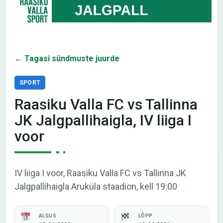
← Tagasi sündmuste juurde
SPORT
Raasiku Valla FC vs Tallinna
JK Jalgpallihaigla, IV liiga I
voor
IV liiga I voor, Raasiku Valla FC vs Tallinna JK
Jalgpallihaigla Aruküla staadion, kell 19:00
ALGUS
LÕPP