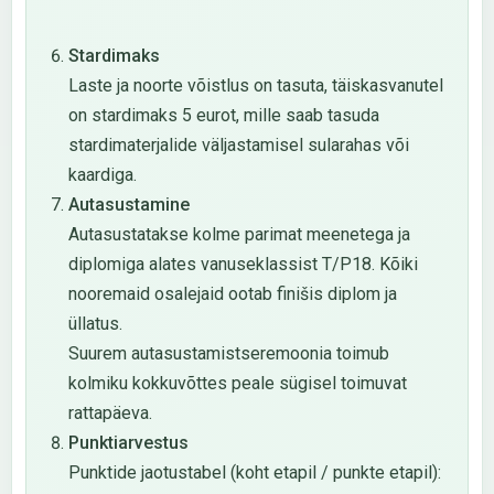
Stardimaks
Laste ja noorte võistlus on tasuta, täiskasvanutel
on stardimaks 5 eurot, mille saab tasuda
stardimaterjalide väljastamisel sularahas või
kaardiga.
Autasustamine
Autasustatakse kolme parimat meenetega ja
diplomiga alates vanuseklassist T/P18. Kõiki
nooremaid osalejaid ootab finišis diplom ja
üllatus.
Suurem autasustamistseremoonia toimub
kolmiku kokkuvõttes peale sügisel toimuvat
rattapäeva.
Punktiarvestus
Punktide jaotustabel (koht etapil / punkte etapil):