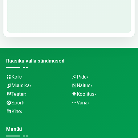
Raasiku valla sündmused
Kõik
Pidu
Muusika
Näitus
Teater
Koolitus
Sport
Varia
Kino
Menüü