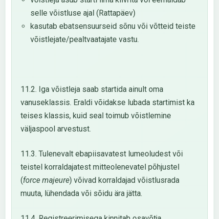
selle võistluse ajal (Rattapäev)
kasutab ebatsensuurseid sõnu või võtteid teiste
võistlejate/pealtvaatajate vastu.
11.2. Iga võistleja saab startida ainult oma
vanuseklassis. Eraldi võidakse lubada startimist ka
teises klassis, kuid seal toimub võistlemine
väljaspool arvestust.
11.3. Tulenevalt ebapiisavatest lumeoludest või
teistel korraldajatest mitteolenevatel põhjustel
(
force majeure
) võivad korraldajad võistlusrada
muuta, lühendada või sõidu ära jätta.
11.4. Registreerimisega kinnitab osavõtja