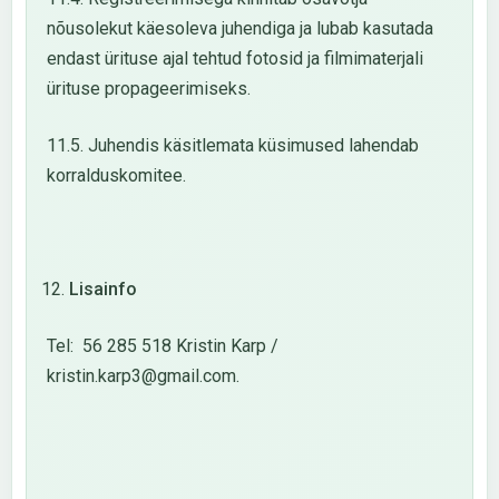
nõusolekut käesoleva juhendiga ja lubab kasutada
endast ürituse ajal tehtud fotosid ja filmimaterjali
ürituse propageerimiseks.
11.5. Juhendis käsitlemata küsimused lahendab
korralduskomitee.
Lisainfo
Tel: 56 285 518 Kristin Karp /
kristin.karp3@gmail.com.