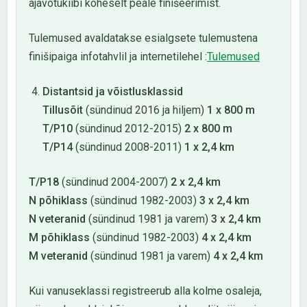
ajavõtukiibi koheselt peale finišeerimist.
Tulemused avaldatakse esialgsete tulemustena
finišipaiga infotahvlil ja internetilehel :
Tulemused
Distantsid ja võistlusklassid
Tillusõit
(sündinud 2016 ja hiljem)
1 x 800 m
T/P10
(sündinud 2012-2015)
2 x 800 m
T/P14
(sündinud 2008-2011)
1 x 2,4 km
T/P18
(sündinud 2004-2007)
2 x 2,4 km
N põhiklass
(sündinud 1982-2003)
3 x 2,4 km
N veteranid
(sündinud 1981 ja varem)
3 x 2,4 km
M põhiklass
(sündinud 1982-2003)
4 x 2,4 km
M veteranid
(sündinud 1981 ja varem)
4 x 2,4 km
Kui vanuseklassi registreerub alla kolme osaleja,