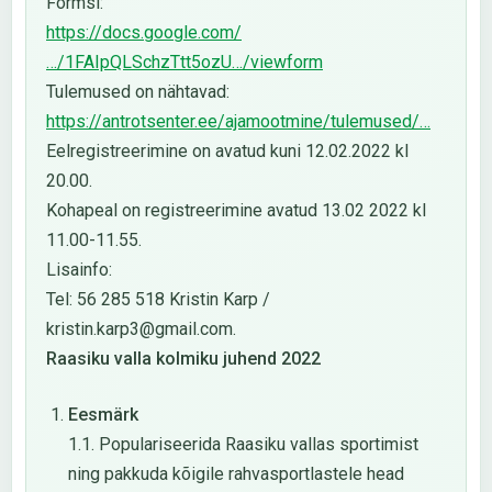
Formsi:
https://docs.google.com/
…/1FAIpQLSchzTtt5ozU…/viewform
Tulemused on nähtavad:
https://antrotsenter.ee/ajamootmine/tulemused/…
Eelregistreerimine on avatud kuni 12.02.2022 kl
20.00.
Kohapeal on registreerimine avatud 13.02 2022 kl
11.00-11.55.
Lisainfo:
Tel: 56 285 518 Kristin Karp /
kristin.karp3@gmail.com.
Raasiku valla kolmiku juhend 2022
Eesmärk
1.1. Populariseerida Raasiku vallas sportimist
ning pakkuda kõigile rahvasportlastele head