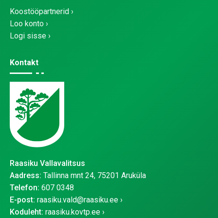
Koostööpartnerid
Loo konto
Logi sisse
Kontakt
Raasiku Vallavalitsus
Aadress:
Tallinna mnt 24, 75201 Aruküla
Telefon:
607 0348
E-post:
raasiku.vald@raasiku.ee
Koduleht:
raasiku.kovtp.ee