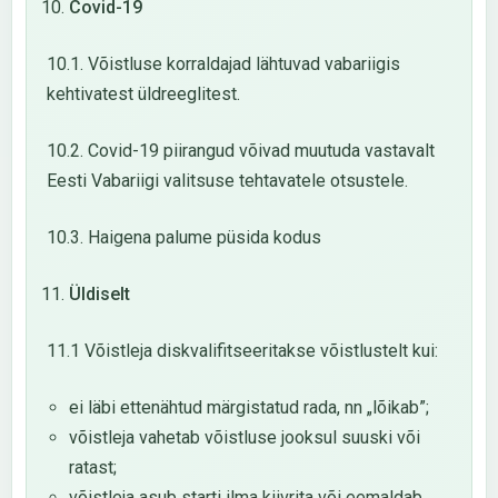
Covid-19
10.1. Võistluse korraldajad lähtuvad vabariigis
kehtivatest üldreeglitest.
10.2. Covid-19 piirangud võivad muutuda vastavalt
Eesti Vabariigi valitsuse tehtavatele otsustele.
10.3. Haigena palume püsida kodus
Üldiselt
11.1 Võistleja diskvalifitseeritakse võistlustelt kui:
ei läbi ettenähtud märgistatud rada, nn „lõikab”;
võistleja vahetab võistluse jooksul suuski või
ratast;
võistleja asub starti ilma kiivrita või eemaldab