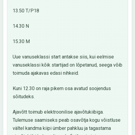
13.50 T/P18
14.30 N
15.30 M
Uue vanuseklassi start antakse siis, kui eelmise
vanuseklassi kõik startijad on lõpetanud, seega võib
toimuda ajakavas edasi nihkeid.
Kuni 12.30 on raja pikem osa avatud soojendus
sõitudeks.
Ajavõtt toimub elektroonilise ajavõtukiibiga.
Tulemuse saamiseks peab osavõtja kogu võistluse
vältel kandma kiipi ümber pahkluu ja tagastama