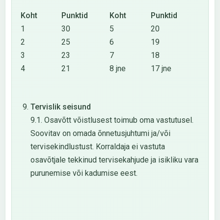
Koht
Punktid
Koht
Punktid
1
30
5
20
2
25
6
19
3
23
7
18
4
21
8 jne
17 jne
Tervislik seisund
9.1. Osavõtt võistlusest toimub oma vastutusel.
Soovitav on omada õnnetusjuhtumi ja/või
tervisekindlustust. Korraldaja ei vastuta
osavõtjale tekkinud tervisekahjude ja isikliku vara
purunemise või kadumise eest.