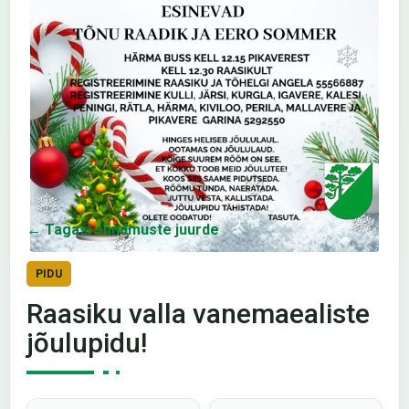
← Tagasi sündmuste juurde
PIDU
Raasiku valla vanemaealiste
jõulupidu!