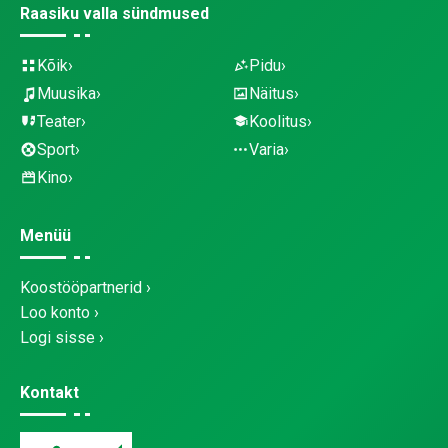
Raasiku valla sündmused
Kõik
Pidu
Muusika
Näitus
Teater
Koolitus
Sport
Varia
Kino
Menüü
Koostööpartnerid
Loo konto
Logi sisse
Kontakt