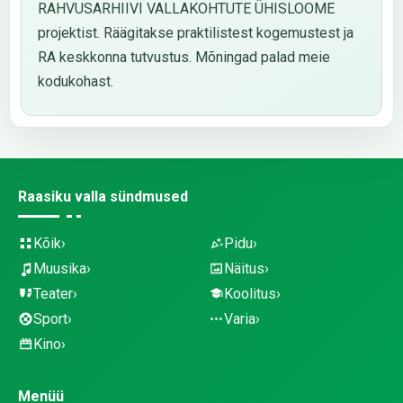
RAHVUSARHIIVI VALLAKOHTUTE ÜHISLOOME
projektist. Räägitakse praktilistest kogemustest ja
RA keskkonna tutvustus. Mõningad palad meie
kodukohast.
Raasiku valla sündmused
Kõik
Pidu
Muusika
Näitus
Teater
Koolitus
Sport
Varia
Kino
Menüü