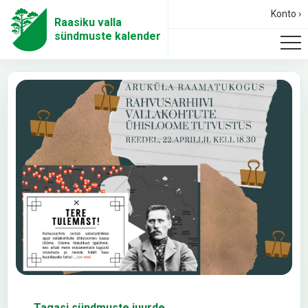
Konto ›
Raasiku valla
sündmuste kalender
← Tagasi sündmuste juurde