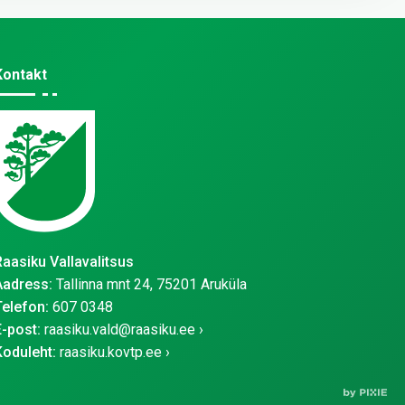
Kontakt
Raasiku Vallavalitsus
Aadress:
Tallinna mnt 24, 75201 Aruküla
Telefon:
607 0348
E-post:
raasiku.vald@raasiku.ee
Koduleht:
raasiku.kovtp.ee