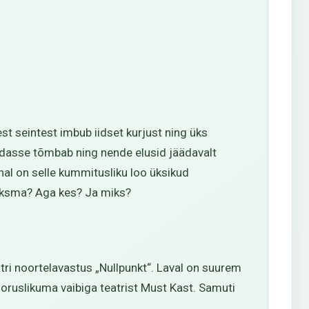
t seintest imbub iidset kurjust ning üks
ndasse tõmbab ning nende elusid jäädavalt
al on selle kummitusliku loo üksikud
aksma? Aga kes? Ja miks?
eatri noortelavastus „Nullpunkt“. Laval on suurem
ooruslikuma vaibiga teatrist Must Kast. Samuti