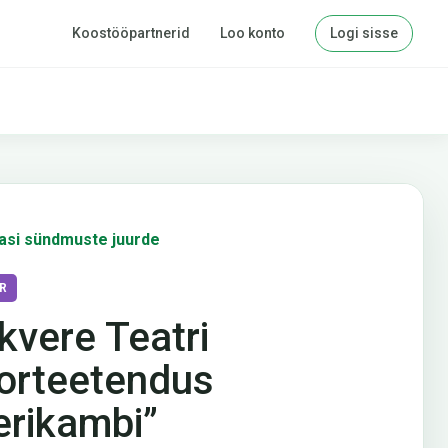
Koostööpartnerid
Loo konto
Logi sisse
asi sündmuste juurde
R
kvere Teatri
orteetendus
erikambi”