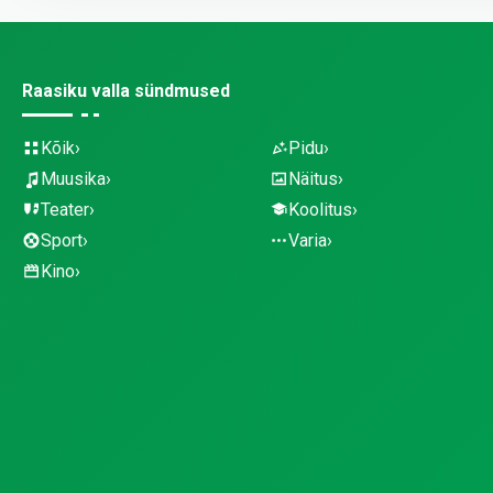
Raasiku valla sündmused
Kõik
Pidu
Muusika
Näitus
Teater
Koolitus
Sport
Varia
Kino