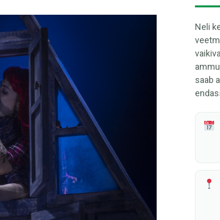
Neli k
veetm
vaikiv
ammune
saab 
endas