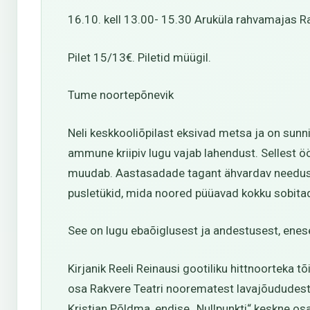
16.10. kell 13.00- 15.30 Aruküla rahvamajas R
Pilet 15/13€. Piletid müügil.
Tume noortepõnevik
Neli keskkooliõpilast eksivad metsa ja on sunn
ammune kriipiv lugu vajab lahendust. Sellest
muudab. Aastasadade tagant ähvardav needus, s
pusletükid, mida noored püüavad kokku sobit
See on lugu ebaõiglusest ja andestusest, enese
Kirjanik Reeli Reinausi gootiliku hittnoorteka t
osa Rakvere Teatri noorematest lavajõududest n
Kristian Põldma, endise „Nullpunkti“ keskne osa