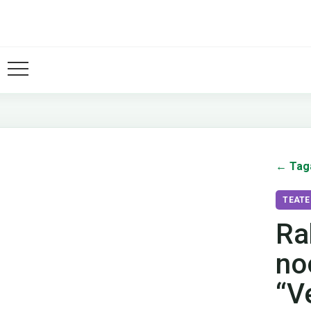
← Tag
TEATE
Ra
no
“V