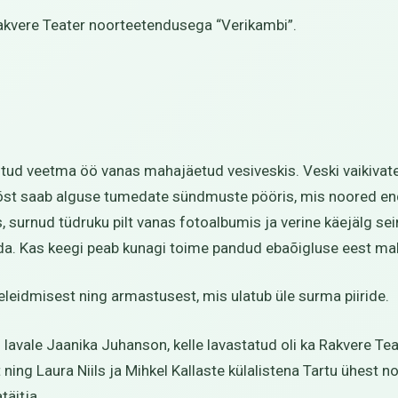
akvere Teater noorteetendusega “Verikambi”.
itud veetma öö vanas mahajäetud vesiveskis. Veski vaikivates
 ööst saab alguse tumedate sündmuste pööris, mis noored e
urnud tüdruku pilt vanas fotoalbumis ja verine käejälg sein
ada. Kas keegi peab kunagi toime pandud ebaõigluse eest m
leidmisest ning armastusest, mis ulatub üle surma piiride.
õi lavale Jaanika Juhanson, kelle lavastatud oli ka Rakvere T
ing Laura Niils ja Mihkel Kallaste külalistena Tartu ühest n
täitja.