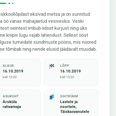
eskkooliõpilast eksivad metsa ja on sunnitud
a öö vanas mahajäetud vesiveskis. Veski
atest seintest imbub iidset kurjust ning üks
 kriipiv lugu vajab lahendust. Sellest ööst
alguse tumedate sündmuste pööris, mis noored
se tõmbab ning nende elusid jäädavalt muudab.
ALGUS
LÕPP
16.10.2019
16.10.2019
kell 13:00
kell 15:30
ASUKOHT
SIHTRÜHM
Aruküla
Lastele ja
rahvamaja
noortele,
Täiskasvanutele