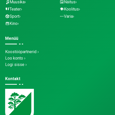
Muusika
Näitus
Teater
Koolitus
Sport
Varia
Kino
Menüü
Koostööpartnerid
Loo konto
Logi sisse
Kontakt