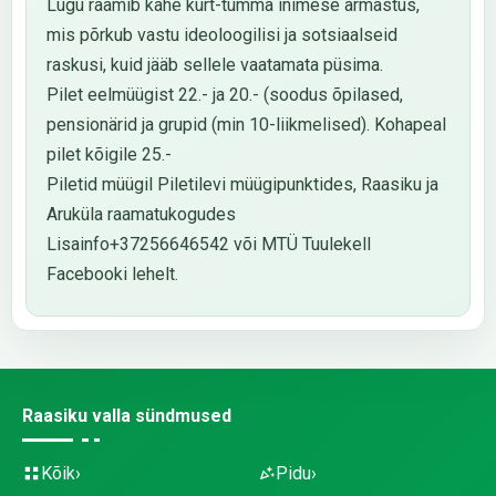
Lugu raamib kahe kurt-tumma inimese armastus,
mis põrkub vastu ideoloogilisi ja sotsiaalseid
raskusi, kuid jääb sellele vaatamata püsima.
Pilet eelmüügist 22.- ja 20.- (soodus õpilased,
pensionärid ja grupid (min 10-liikmelised). Kohapeal
pilet kõigile 25.-
Piletid müügil Piletilevi müügipunktides, Raasiku ja
Aruküla raamatukogudes
Lisainfo+37256646542 või MTÜ Tuulekell
Facebooki lehelt.
Raasiku valla sündmused
Kõik
Pidu