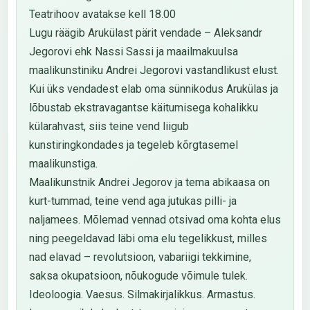
Teatrihoov avatakse kell 18.00
Lugu räägib Arukülast pärit vendade – Aleksandr
Jegorovi ehk Nassi Sassi ja maailmakuulsa
maalikunstiniku Andrei Jegorovi vastandlikust elust.
Kui üks vendadest elab oma sünnikodus Arukülas ja
lõbustab ekstravagantse käitumisega kohalikku
külarahvast, siis teine vend liigub
kunstiringkondades ja tegeleb kõrgtasemel
maalikunstiga.
Maalikunstnik Andrei Jegorov ja tema abikaasa on
kurt-tummad, teine vend aga jutukas pilli- ja
naljamees. Mõlemad vennad otsivad oma kohta elus
ning peegeldavad läbi oma elu tegelikkust, milles
nad elavad – revolutsioon, vabariigi tekkimine,
saksa okupatsioon, nõukogude võimule tulek.
Ideoloogia. Vaesus. Silmakirjalikkus. Armastus.