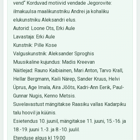
vend“ Korduvad motiivid vendade Jegorovite:
ilmakuulsa maalikunstniku Andrei ja kohaliku
elukunstniku Aleksandri elus.
Autorid: Loone Ots, Erki Aule
Lavastaja: Erki Aule
Kunstnik: Pille Kose
Valguskunstnik: Aleksander Sproghis
Muusikaline kujundus: Madis Kreevan
Näitlejad: Rauno Kaibiainen, Mari Anton, Tarvo Krall,
Hellar Bergmann, Kaili Närep, Sander Kruus, Helvi
Üprus, Age Imala, Aira Jõõts, Kadri-Ann Eerik, Paul-
Gunnar Nugis, Kenno Metsis.
Suvelavastust mängitakse Raasiku vallas Kadarpiku
talu hoovil ja küünis.
Esietendus 10. juunil, mängitakse 11. juuni, 15.-16. ja
18.-19. juuni 1.-3. ja 8.-10. juulil.
Etenduse algus kl 19.00