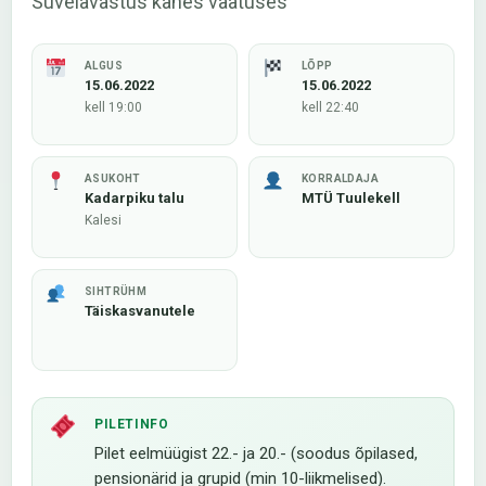
Suvelavastus kahes vaatuses
ALGUS
LÕPP
15.06.2022
15.06.2022
kell 19:00
kell 22:40
ASUKOHT
KORRALDAJA
Kadarpiku talu
MTÜ Tuulekell
Kalesi
SIHTRÜHM
Täiskasvanutele
PILETINFO
Pilet eelmüügist 22.- ja 20.- (soodus õpilased,
pensionärid ja grupid (min 10-liikmelised).