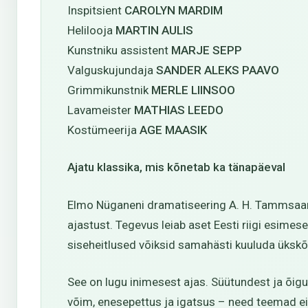
Inspitsient
CAROLYN MARDIM
Helilooja
MARTIN AULIS
Kunstniku assistent
MARJE SEPP
Valguskujundaja
SANDER ALEKS PAAVO
Grimmikunstnik
MERLE LIINSOO
Lavameister
MATHIAS LEEDO
Kostümeerija
AGE MAASIK
Ajatu klassika, mis kõnetab ka tänapäeval
Elmo Nüganeni dramatiseering A. H. Tammsaare 
ajastust. Tegevus leiab aset Eesti riigi esime
siseheitlused võiksid samahästi kuuluda ükskõ
See on lugu inimesest ajas. Süütundest ja õigu
võim, enesepettus ja igatsus – need teemad ei