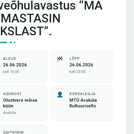
veõhulavastus “MA
RMASTASIN
KSLAST”.
ALGUS
LÕPP
26.06.2026
26.06.2026
kell 16:00
kell 23:00
ASUKOHT
KORRALDAJA
Olustvere mõisa
MTÜ Aruküla
küün
Kultuuriselts
Aruküla
SIHTRÜHM