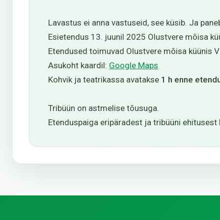
Lavastus ei anna vastuseid, see küsib. Ja pane
Esietendus 13. juunil 2025 Olustvere mõisa küü
Etendused toimuvad Olustvere mõisa küünis Vi
Asukoht kaardil:
Google Maps
Kohvik ja teatrikassa avatakse
1 h enne etend
Tribüün on astmelise tõusuga.
Etenduspaiga eripäradest ja tribüüni ehitusest 