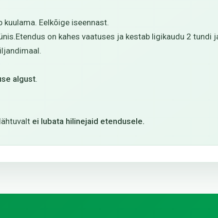
b kuulama. Eelkõige iseennast.
nis.Etendus on kahes vaatuses ja kestab ligikaudu 2 tundi ja
ljandimaal.
use algust
.
lähtuvalt
ei lubata hilinejaid etendusele.