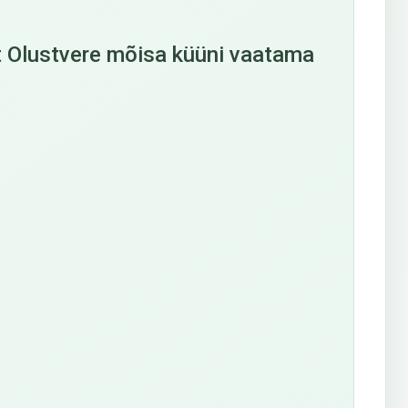
ast Olustvere mõisa küüni vaatama