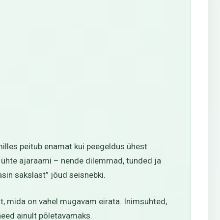
illes peitub enamat kui peegeldus ühest
lt ühte ajaraami – nende dilemmad, tunded ja
sin sakslast” jõud seisnebki.
est, mida on vahel mugavam eirata. Inimsuhted,
need ainult põletavamaks.