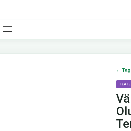
← Tag
TEATE
Vä
Ol
Te