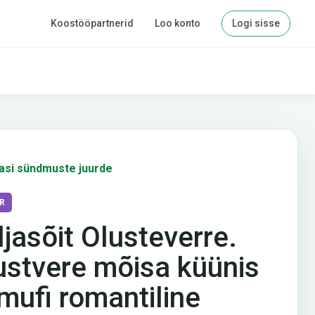
Koostööpartnerid
Loo konto
Logi sisse
asi sündmuste juurde
R
ljasõit Olusteverre.
ustvere mõisa küünis
mufi romantiline