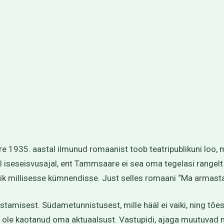
1935. aastal ilmunud romaanist toob teatripublikuni loo, m
sel iseseisvusajal, ent Tammsaare ei sea oma tegelasi range
ik millisesse kümnendisse. Just selles romaani “Ma armasta
stamisest. Südametunnistusest, mille hääl ei vaiki, ning tõ
 ole kaotanud oma aktuaalsust. Vastupidi, ajaga muutuvad 