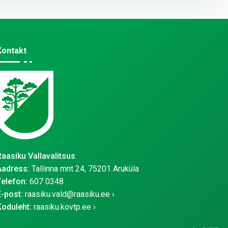
Kontakt
Raasiku Vallavalitsus
Aadress:
Tallinna mnt 24, 75201 Aruküla
Telefon:
607 0348
E-post:
raasiku.vald@raasiku.ee
Koduleht:
raasiku.kovtp.ee