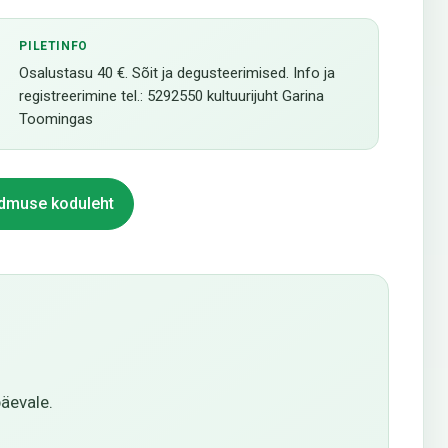
PILETINFO
Osalustasu 40 €. Sõit ja degusteerimised. Info ja
registreerimine tel.: 5292550 kultuurijuht Garina
Toomingas
dmuse koduleht
päevale.