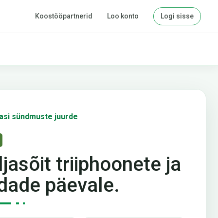
Koostööpartnerid
Loo konto
Logi sisse
asi sündmuste juurde
ljasõit triiphoonete ja
dade päevale.