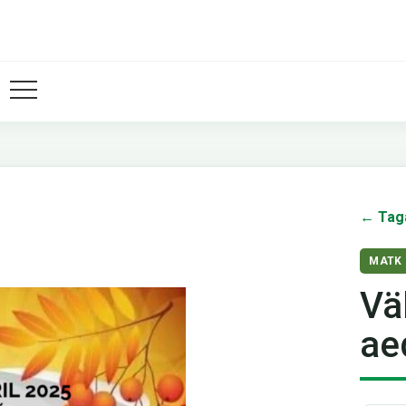
← Tag
MATK
Vä
ae