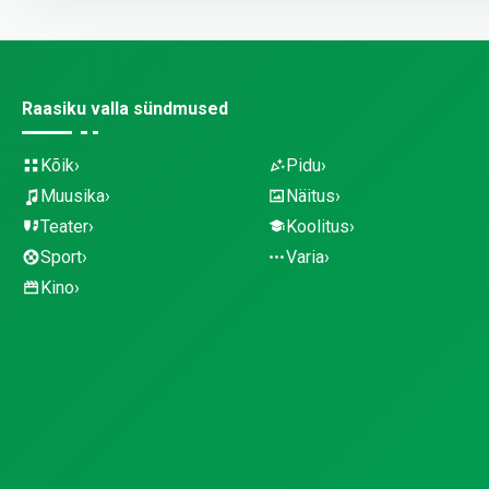
Raasiku valla sündmused
Kõik
Pidu
Muusika
Näitus
Teater
Koolitus
Sport
Varia
Kino