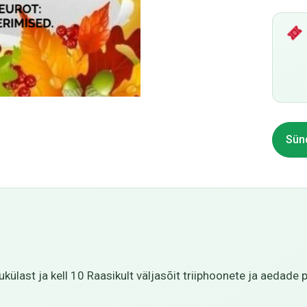
Sün
rukülast ja kell 10 Raasikult väljasõit triiphoonete ja aedade 