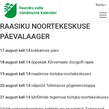
Konto ›
Raasiku valla
sündmuste kalender
RAASIKU NOORTEKESKUSE
PÄEVALAAGER
17.august kell 14
kokkamise päev
18.august kell 14
õppekäik Kõrvemaale discgolfi rajale
19.august kell 14
maalimise töötuba noortekeskuses
20.august kell 14
väljasõit Tallinnasse põgenemistuppa
21.august kell 14
lühifilmide tegemise töötuba noortekeskuses
Vajalik eelregistreerimine, kohtade arv on piiratud. Tegevused