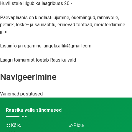
Huvilistele liigub ka laagribuss 20.-
Päevaplaanis on kindlasti ujumine, õuemängud, rannavolle,
petank, lõkke- ja saunaõhtu, erinevad töötoad, meisterdamine
jpm
Lisainfo ja regamine: angela.allik@gmail.com
Laagri toimumist toetab Raasiku vald
Navigeerimine
Vanemad postitused
Raasiku valla sündmused
Kõik
Pidu