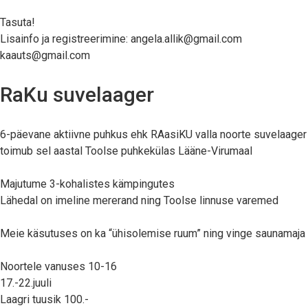
Tasuta!
Lisainfo ja registreerimine: angela.allik@gmail.com
kaauts@gmail.com
RaKu suvelaager
6-päevane aktiivne puhkus ehk RAasiKU valla noorte suvelaager
toimub sel aastal Toolse puhkekülas Lääne-Virumaal
Majutume 3-kohalistes kämpingutes
Lähedal on imeline mererand ning Toolse linnuse varemed
Meie käsutuses on ka “ühisolemise ruum” ning vinge saunamaja
Noortele vanuses 10-16
17.-22.juuli
Laagri tuusik 100.-