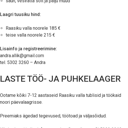
saun, vesiratta sõit ja palju muud
Laagri tuusiku hind:
Raasiku valla noorele 185 €
teise valla noorele 215 €
Lisainfo ja registreerimine:
andra.allik@gmail.com
tel. 5302 3260 – Andra
LASTE TÖÖ- JA PUHKELAAGER
Ootame kõiki 7-12 aastaseid Raasiku valla tublisid ja töökaid
noori päevalaagrisse.
Preemiaks ägedad tegevused, töötoad ja väljasõidud.