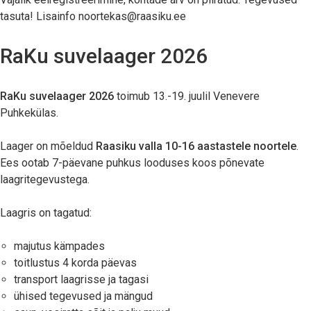
tasuta! Lisainfo
noortekas@raasiku.ee
RaKu suvelaager 2026
RaKu suvelaager 2026
toimub 13.-19. juulil Venevere
Puhkekülas.
Laager on mõeldud
Raasiku valla 10-16 aastastele noortele
.
Ees ootab 7-päevane puhkus looduses koos põnevate
laagritegevustega.
Laagris on tagatud:
majutus kämpades
toitlustus 4 korda päevas
transport laagrisse ja tagasi
ühised tegevused ja mängud