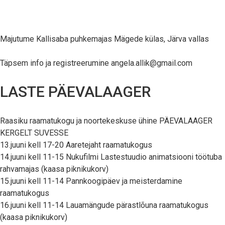
Majutume Kallisaba puhkemajas Mägede külas, Järva vallas
Täpsem info ja registreerumine angela.allik@gmail.com
LASTE PÄEVALAAGER
Raasiku raamatukogu ja noortekeskuse ühine PÄEVALAAGER
KERGELT SUVESSE
13.juuni kell 17-20 Aaretejaht raamatukogus
14.juuni kell 11-15 Nukufilmi Lastestuudio animatsiooni töötuba
rahvamajas (kaasa piknikukorv)
15.juuni kell 11-14 Pannkoogipäev ja meisterdamine
raamatukogus
16.juuni kell 11-14 Lauamängude pärastlõuna raamatukogus
(kaasa piknikukorv)