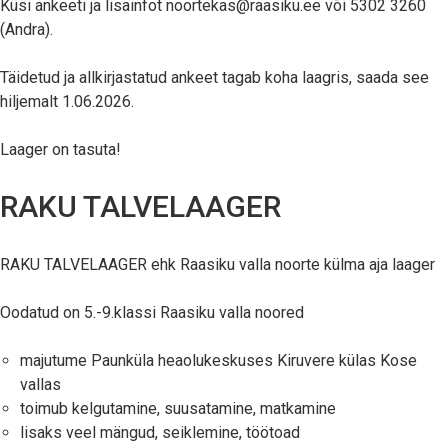
Küsi ankeeti ja lisainfot
noortekas@raasiku.ee
või 5302 3260
(Andra).
Täidetud ja allkirjastatud ankeet tagab koha laagris, saada see
hiljemalt 1.06.2026.
Laager on tasuta!
RAKU TALVELAAGER
RAKU TALVELAAGER ehk Raasiku valla noorte külma aja laager
Oodatud on 5.-9.klassi Raasiku valla noored
majutume Paunküla heaolukeskuses Kiruvere külas Kose
vallas
toimub kelgutamine, suusatamine, matkamine
lisaks veel mängud, seiklemine, töötoad