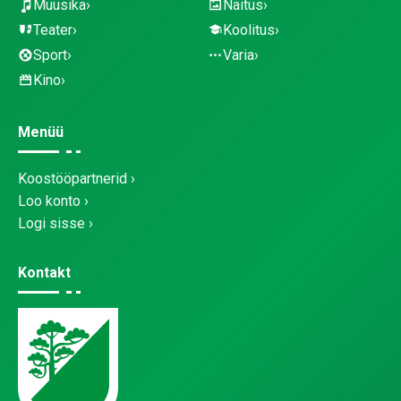
Muusika
Näitus
Teater
Koolitus
Sport
Varia
Kino
Menüü
Koostööpartnerid
Loo konto
Logi sisse
Kontakt