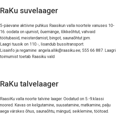
RaKu suvelaager
5-päevane aktiivne puhkus Raasikun valla noortele vanuses 10-
16. oodata on ujumist, õuemänge, lõkkeõhtut, vahvaid
töötubasid, meisterdamist, bingot, saunaõhtut jpm.
Laagri tuusik on 110.-, lisandub bussitransport.
Lisainfo ja regamine: angela.allik@raasiku.ee; 555 66 887. Laagri
toimumist toetab Raasiku vald
RaKu talvelaager
RaasiKu valla noorte talvine laager. Oodatud on 5.-9.klassi
noored. Kavas on kelgutamine, suusatamine, matkamine, palju
aega värskes õhus, saunaõhtu, mängud, seiklemine, töötoad.