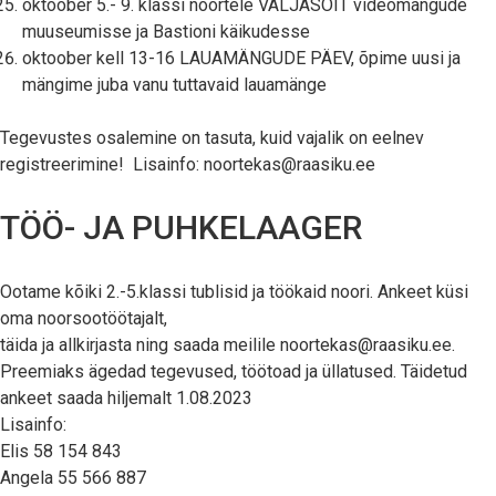
oktoober 5.- 9. klassi noortele VÄLJASÕIT videomängude
muuseumisse ja Bastioni käikudesse
oktoober kell 13-16 LAUAMÄNGUDE PÄEV, õpime uusi ja
mängime juba vanu tuttavaid lauamänge
Tegevustes osalemine on tasuta, kuid vajalik on eelnev
registreerimine! Lisainfo:
noortekas@raasiku.ee
TÖÖ- JA PUHKELAAGER
Ootame kõiki 2.-5.klassi tublisid ja töökaid noori. Ankeet küsi
oma noorsootöötajalt,
täida ja allkirjasta ning saada meilile noortekas@raasiku.ee.
Preemiaks ägedad tegevused, töötoad ja üllatused. Täidetud
ankeet saada hiljemalt 1.08.2023
Lisainfo:
Elis 58 154 843
Angela 55 566 887