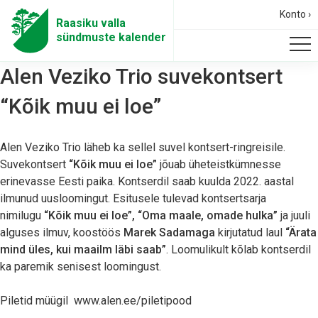
Konto ›
Raasiku valla
sündmuste kalender
Alen Veziko Trio suvekontsert
“Kõik muu ei loe”
Alen Veziko Trio läheb ka sellel suvel kontsert-ringreisile.
Suvekontsert
“Kõik muu ei loe”
jõuab üheteistkümnesse
erinevasse Eesti paika. Kontserdil saab kuulda 2022. aastal
ilmunud uusloomingut. Esitusele tulevad kontsertsarja
nimilugu
“Kõik muu ei loe”,
“Oma maale, omade hulka”
ja juuli
alguses ilmuv, koostöös
Marek Sadamaga
kirjutatud laul
“Ärata
mind üles, kui maailm läbi saab”
. Loomulikult kõlab kontserdil
ka paremik senisest loomingust.
Piletid müügil
www.alen.ee/
piletipood