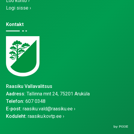
Loo konto
Logi sisse
Kontakt
Raasiku Vallavalitsus
Aadress:
Tallinna mnt 24, 75201 Aruküla
Telefon:
607 0348
E-post:
raasiku.vald@raasiku.ee
Koduleht:
raasiku.kovtp.ee