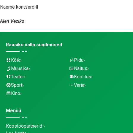
Näeme kontserdil!
Alen Veziko
Raasiku valla sündmused
Kõik
Pidu
Muusika
Näitus
Teater
Koolitus
Sport
Varia
Kino
Menüü
Koostööpartnerid