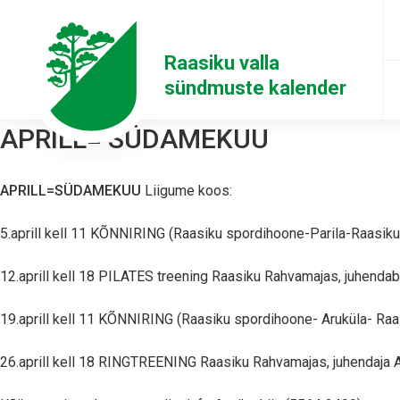
Raasiku valla
sündmuste kalender
APRILL= SÜDAMEKUU
APRILL=SÜDAMEKUU
Liigume koos:
5.aprill kell 11 KÕNNIRING (Raasiku spordihoone-Parila-Raasik
12.aprill kell 18 PILATES treening Raasiku Rahvamajas, juhenda
19.aprill kell 11 KÕNNIRING (Raasiku spordihoone- Aruküla- Ra
26.aprill kell 18 RINGTREENING Raasiku Rahvamajas, juhendaja A