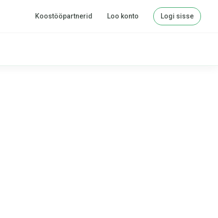
Koostööpartnerid
Loo konto
Logi sisse