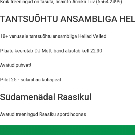
Kõik treeningud on tasuta, lisainfo Annika Liiv (5564 2499)
TANTSUÕHTU ANSAMBLIGA HEL
18+ vanusele tantsuõhtu ansambliga Hellad Velled
Plaate keerutab DJ Mett, bänd alustab kell 22.30
Avatud puhvet!
Pilet 25.- sularahas kohapeal
Südamenädal Raasikul
Avatud treeningud Raasiku spordihoones