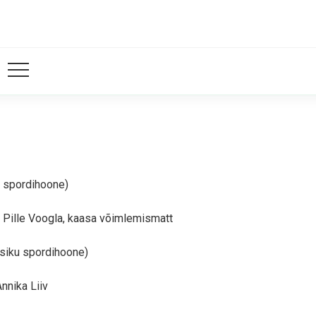
u spordihoone)
b Pille Voogla, kaasa võimlemismatt
asiku spordihoone)
nnika Liiv