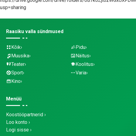
https://drive.google.com/drive/folders/0B7koZjt0zWGxUX
usp=sharing
Raasiku valla sündmused
Kõik
Pidu
Muusika
Näitus
Teater
Koolitus
Sport
Varia
Kino
Menüü
Koostööpartnerid
Loo konto
Logi sisse