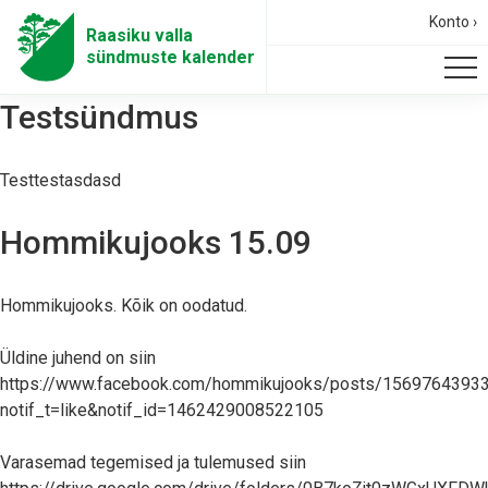
Konto ›
Raasiku valla
sündmuste kalender
Testsündmus
Testtestasdasd
Hommikujooks 15.09
Hommikujooks. Kõik on oodatud.
Üldine juhend on siin
https://www.facebook.com/hommikujooks/posts/1569764393
notif_t=like&notif_id=1462429008522105
Varasemad tegemised ja tulemused siin