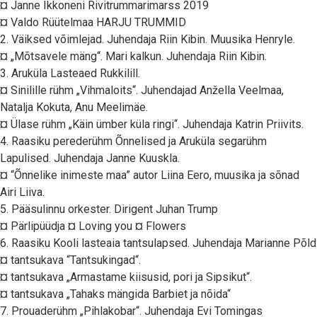
¤ Janne Ikkoneni Rivitrummarimarss 2019
¤ Valdo Rüütelmaa HARJU TRUMMID
2. Väiksed võimlejad. Juhendaja Riin Kibin. Muusika Henryle.
¤ „Mõtsavele mäng“. Mari kalkun. Juhendaja Riin Kibin.
3. Aruküla Lasteaed Rukkilill.
¤ Sinilille rühm „Vihmaloits“. Juhendajad Anžella Veelmaa,
Natalja Kokuta, Anu Meelimäe.
¤ Ülase rühm „Käin ümber küla ringi“. Juhendaja Katrin Priivits.
4. Raasiku perederühm Õnnelised ja Aruküla segarühm
Lapulised. Juhendaja Janne Kuuskla.
¤ “Õnnelike inimeste maa” autor Liina Eero, muusika ja sõnad
Airi Liiva.
5. Pääsulinnu orkester. Dirigent Juhan Trump
¤ Pärlipüüdja ¤ Loving you ¤ Flowers
6. Raasiku Kooli lasteaia tantsulapsed. Juhendaja Marianne Põld
¤ tantsukava “Tantsukingad“.
¤ tantsukava „Armastame kiisusid, pori ja Sipsikut“.
¤ tantsukava „Tahaks mängida Barbiet ja nõida“
7. Prouaderühm „Pihlakobar“. Juhendaja Evi Tomingas