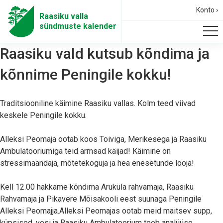
Konto ›
Raasiku valla
sündmuste kalender
Raasiku vald kutsub kõndima ja
kõnnime Peningile kokku!
Traditsiooniline käimine Raasiku vallas. Kolm teed viivad
keskele Peningile kokku.
Alleksi Peomaja ootab koos Toiviga, Merikesega ja Raasiku
Ambulatooriumiga teid armsad käijad! Käimine on
stressimaandaja, mõtetekoguja ja hea enesetunde looja!
Kell 12.00 hakkame kõndima Aruküla rahvamaja, Raasiku
Rahvamaja ja Pikavere Mõisakooli eest suunaga Peningile
Alleksi Peomajja.Alleksi Peomajas ootab meid maitsev supp,
küpsised, vesi ja Raasiku Ambulatoorium teeb analüüse.