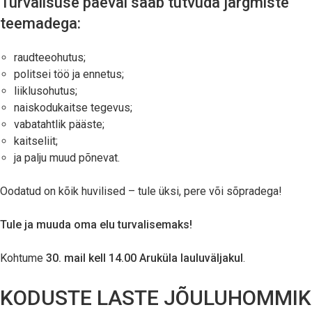
Turvalisuse päeval saab tutvuda järgmiste
teemadega:
raudteeohutus;
politsei töö ja ennetus;
liiklusohutus;
naiskodukaitse tegevus;
vabatahtlik pääste;
kaitseliit;
ja palju muud põnevat.
Oodatud on kõik huvilised – tule üksi, pere või sõpradega!
Tule ja muuda oma elu turvalisemaks!
Kohtume
30. mail kell 14.00 Aruküla lauluväljakul
.
KODUSTE LASTE JÕULUHOMMIK