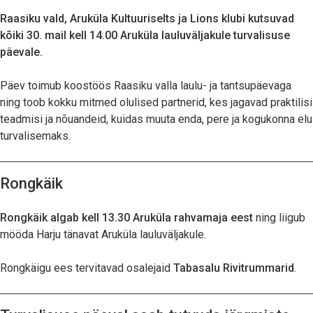
Raasiku vald, Aruküla Kultuuriselts ja Lions klubi kutsuvad
kõiki 30. mail kell 14.00 Aruküla lauluväljakule turvalisuse
päevale.
Päev toimub koostöös Raasiku valla laulu- ja tantsupäevaga
ning toob kokku mitmed olulised partnerid, kes jagavad praktilisi
teadmisi ja nõuandeid, kuidas muuta enda, pere ja kogukonna elu
turvalisemaks.
Rongkäik
Rongkäik algab kell 13.30 Aruküla rahvamaja eest
ning liigub
mööda Harju tänavat Aruküla lauluväljakule.
Rongkäigu ees tervitavad osalejaid
Tabasalu Rivitrummarid
.