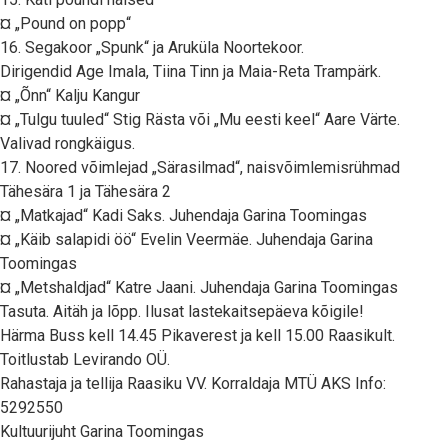
¤ „Pound on popp“
16. Segakoor „Spunk“ ja Aruküla Noortekoor.
Dirigendid Age Imala, Tiina Tinn ja Maia-Reta Trampärk.
¤ „Õnn“ Kalju Kangur
¤ „Tulgu tuuled“ Stig Rästa või „Mu eesti keel“ Aare Värte.
Valivad rongkäigus.
17. Noored võimlejad „Särasilmad“, naisvõimlemisrühmad
Tähesära 1 ja Tähesära 2
¤ „Matkajad“ Kadi Saks. Juhendaja Garina Toomingas
¤ „Käib salapidi öö“ Evelin Veermäe. Juhendaja Garina
Toomingas
¤ „Metshaldjad“ Katre Jaani. Juhendaja Garina Toomingas
Tasuta. Aitäh ja lõpp. Ilusat lastekaitsepäeva kõigile!
Härma Buss kell 14.45 Pikaverest ja kell 15.00 Raasikult.
Toitlustab Levirando OÜ.
Rahastaja ja tellija Raasiku VV. Korraldaja MTÜ AKS Info:
5292550
Kultuurijuht Garina Toomingas