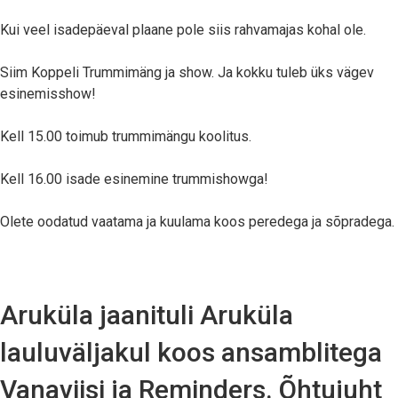
Kui veel isadepäeval plaane pole siis rahvamajas kohal ole.
Siim Koppeli Trummimäng ja show. Ja kokku tuleb üks vägev
esinemisshow!
Kell 15.00 toimub trummimängu koolitus.
Kell 16.00 isade esinemine trummishowga!
Olete oodatud vaatama ja kuulama koos peredega ja sõpradega.
Aruküla jaanituli Aruküla
lauluväljakul koos ansamblitega
Vanaviisi ja Reminders. Õhtujuht