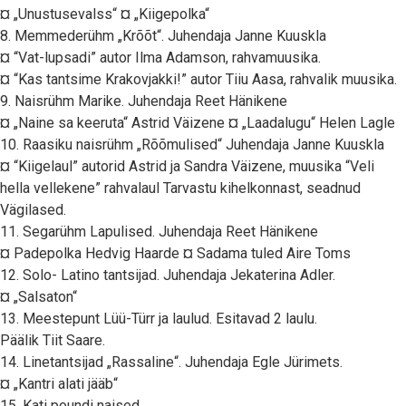
¤ „Unustusevalss“ ¤ „Kiigepolka“
8. Memmederühm „Krõõt“. Juhendaja Janne Kuuskla
¤ “Vat-lupsadi” autor Ilma Adamson, rahvamuusika.
¤ “Kas tantsime Krakovjakki!” autor Tiiu Aasa, rahvalik muusika.
9. Naisrühm Marike. Juhendaja Reet Hänikene
¤ „Naine sa keeruta“ Astrid Väizene ¤ „Laadalugu“ Helen Lagle
10. Raasiku naisrühm „Rõõmulised“ Juhendaja Janne Kuuskla
¤ “Kiigelaul” autorid Astrid ja Sandra Väizene, muusika “Veli
hella vellekene” rahvalaul Tarvastu kihelkonnast, seadnud
Vägilased.
11. Segarühm Lapulised. Juhendaja Reet Hänikene
¤ Padepolka Hedvig Haarde ¤ Sadama tuled Aire Toms
12. Solo- Latino tantsijad. Juhendaja Jekaterina Adler.
¤ „Salsaton“
13. Meestepunt Lüü-Türr ja laulud. Esitavad 2 laulu.
Päälik Tiit Saare.
14. Linetantsijad „Rassaline“. Juhendaja Egle Jürimets.
¤ „Kantri alati jääb“
15. Kati poundi naised