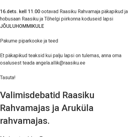
16.dets. kell 11.00
ootavad Raasiku Rahvamaja päkapikud ja
hobusaan Raasiku ja Tõhelgi piirkonna koduseid lapsi
JÕULUHOMMIKULE
Pakume piparkooke ja teed
Et päkapikud teaksid kui palju lapsi on tulemas, anna oma
osalusest teada angela.allik@raasiku.ee
Tasuta!
Valimisdebatid Raasiku
Rahvamajas ja Aruküla
rahvamajas.