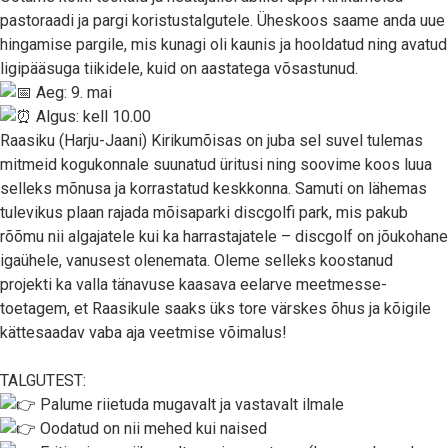
pastoraadi ja pargi koristustalgutele. Üheskoos saame anda uue
hingamise pargile, mis kunagi oli kaunis ja hooldatud ning avatud
ligipääsuga tiikidele, kuid on aastatega võsastunud.
Aeg: 9. mai
Algus: kell 10.00
Raasiku (Harju-Jaani) Kirikumõisas on juba sel suvel tulemas
mitmeid kogukonnale suunatud üritusi ning soovime koos luua
selleks mõnusa ja korrastatud keskkonna. Samuti on lähemas
tulevikus plaan rajada mõisaparki discgolfi park, mis pakub
rõõmu nii algajatele kui ka harrastajatele – discgolf on jõukohane
igaühele, vanusest olenemata. Oleme selleks koostanud
projekti ka valla tänavuse kaasava eelarve meetmesse-
toetagem, et Raasikule saaks üks tore värskes õhus ja kõigile
kättesaadav vaba aja veetmise võimalus!
TALGUTEST:
Palume riietuda mugavalt ja vastavalt ilmale
Oodatud on nii mehed kui naised