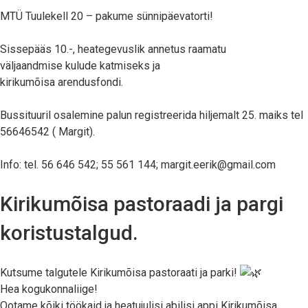
MTÜ Tuulekell 20 – pakume sünnipäevatorti!
Sissepääs 10.-, heategevuslik annetus raamatu
väljaandmise kulude katmiseks ja
kirikumõisa arendusfondi.
Bussituuril osalemine palun registreerida hiljemalt 25. maiks tel
56646542 ( Margit).
Info: tel. 56 646 542; 55 561 144; margit.eerik@gmail.com
Kirikumõisa pastoraadi ja pargi
koristustalgud.
Kutsume talgutele Kirikumõisa pastoraati ja parki!
Hea kogukonnaliige!
Ootame kõiki töökaid ja heatujulisi abilisi appi Kirikumõisa