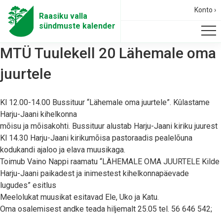
Konto ›
Raasiku valla
sündmuste kalender
MTÜ Tuulekell 20 Lähemale oma
juurtele
Kl 12.00-14.00 Bussituur “Lähemale oma juurtele”. Kûlastame
Harju-Jaani kihelkonna
mõisu ja mõisakohti. Bussituur alustab Harju-Jaani kiriku juurest
Kl 14.30 Harju-Jaani kirikumõisa pastoraadis pealelõuna
kodukandi ajaloo ja elava muusikaga.
Toimub Vaino Nappi raamatu “LÄHEMALE OMA JUURTELE Kilde
Harju-Jaani paikadest ja inimestest kihelkonnapäevade
lugudes” esitlus
Meelolukat muusikat esitavad Ele, Uko ja Katu.
Oma osalemisest andke teada hiljemalt 25.05 tel. 56 646 542;