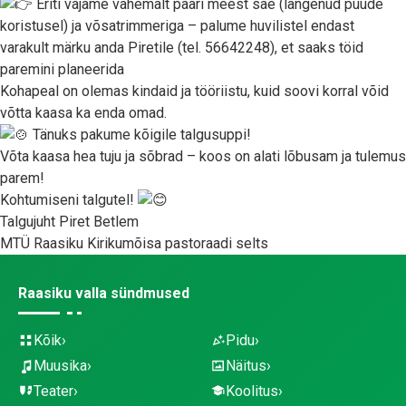
Eriti vajame vähemalt paari meest sae (langenud puude
koristusel) ja võsatrimmeriga – palume huvilistel endast
varakult märku anda Piretile (tel. 56642248), et saaks töid
paremini planeerida
Kohapeal on olemas kindaid ja tööriistu, kuid soovi korral võid
võtta kaasa ka enda omad.
Tänuks pakume kõigile talgusuppi!
Võta kaasa hea tuju ja sõbrad – koos on alati lõbusam ja tulemus
parem!
Kohtumiseni talgutel!
Talgujuht Piret Betlem
MTÜ Raasiku Kirikumõisa pastoraadi selts
Raasiku valla sündmused
Kõik
Pidu
Muusika
Näitus
Teater
Koolitus