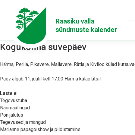
Raasiku valla
sündmuste kalender
Kogukonna suvepäev
Härma, Perila, Pikavere, Mallavere, Rätla ja Kiviloo külad kutsu
Päev algab 11. juulil kell 17.00 Härma külaplatsil.
Lastele:
Tegevustuba
Näomaalingud
Ponijalutus
Tegevused ja mängud
Marianne papagoishow ja pildistamine