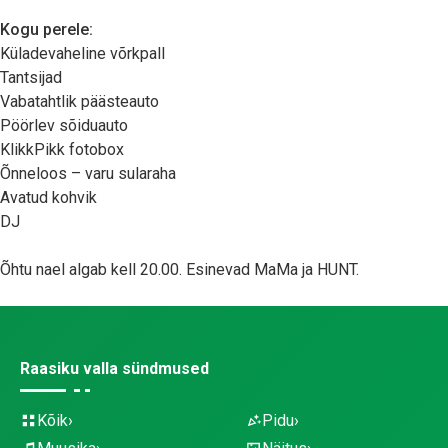
Kogu perele:
Küladevaheline võrkpall
Tantsijad
Vabatahtlik päästeauto
Pöörlev sõiduauto
KlikkPikk fotobox
Õnneloos – varu sularaha
Avatud kohvik
DJ
Õhtu nael algab kell 20.00. Esinevad MaMa ja HUNT.
Raasiku valla sündmused
Kõik
Pidu