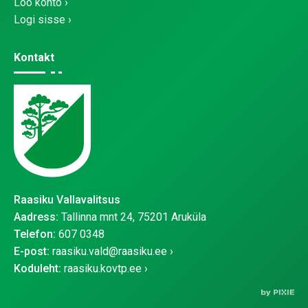
Loo konto
Logi sisse
Kontakt
Raasiku Vallavalitsus
Aadress:
Tallinna mnt 24, 75201 Aruküla
Telefon:
607 0348
E-post:
raasiku.vald@raasiku.ee
Koduleht:
raasiku.kovtp.ee