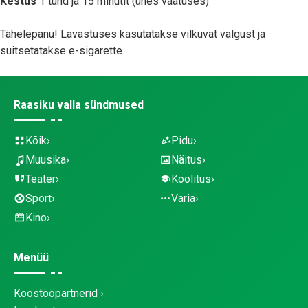
Kestus
1 tund ja 15 minutit (ühes vaatuses)
Tähelepanu! Lavastuses kasutatakse vilkuvat valgust ja
suitsetatakse e-sigarette.
Raasiku valla sündmused
Kõik
Pidu
Muusika
Näitus
Teater
Koolitus
Sport
Varia
Kino
Menüü
Koostööpartnerid