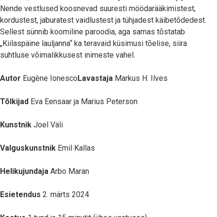
Nende vestlused koosnevad suuresti möödarääkimistest,
kordustest, jaburatest vaidlustest ja tühjadest käibetõdedest.
Sellest sünnib koomiline paroodia, aga samas tõstatab
„Kiilaspäine lauljanna“ ka teravaid küsimusi tõelise, siira
suhtluse võimalikkusest inimeste vahel.
Autor
Eugène Ionesco
Lavastaja
Markus H. Ilves
Tõlkijad
Eva Eensaar ja Marius Peterson
Kunstnik
Joel Väli
Valguskunstnik
Emil Kallas
Helikujundaja
Arbo Maran
Esietendus
2. märts 2024