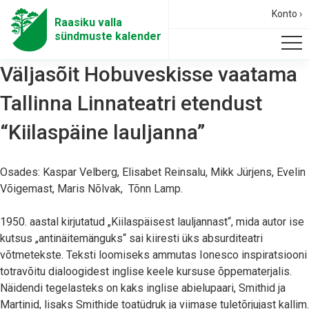
Konto ›
Raasiku valla
sündmuste kalender
Väljasõit Hobuveskisse vaatama
Tallinna Linnateatri etendust
“Kiilaspäine lauljanna”
Osades: Kaspar Velberg, Elisabet Reinsalu, Mikk Jürjens, Evelin
Võigemast, Maris Nõlvak, Tõnn Lamp.
1950. aastal kirjutatud „Kiilaspäisest lauljannast“, mida autor ise
kutsus „antinäitemänguks“ sai kiiresti üks absurditeatri
võtmetekste. Teksti loomiseks ammutas Ionesco inspiratsiooni
totravõitu dialoogidest inglise keele kursuse õppematerjalis.
Näidendi tegelasteks on kaks inglise abielupaari, Smithid ja
Martinid, lisaks Smithide toatüdruk ja viimase tuletõrjujast kallim.