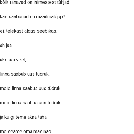
kõik tänavad on inimestest tühjad.
kas saabunud on maailmalõpp?
ei, telekast algas seebikas.
ah jaa…
üks asi veel,
linna saabub uus tüdruk.
meie linna saabus uus tüdruk
meie linna saabus uus tüdruk
ja kuigi tema akna taha
me seame oma masinad