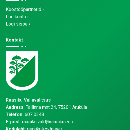
Koostööpartnerid
Loo konto
Logi sisse
Kontakt
Raasiku Vallavalitsus
Aadress:
Tallinna mnt 24, 75201 Aruküla
Telefon:
607 0348
E-post:
raasiku.vald@raasiku.ee
Koduleht:
raasiku.kovtp.ee