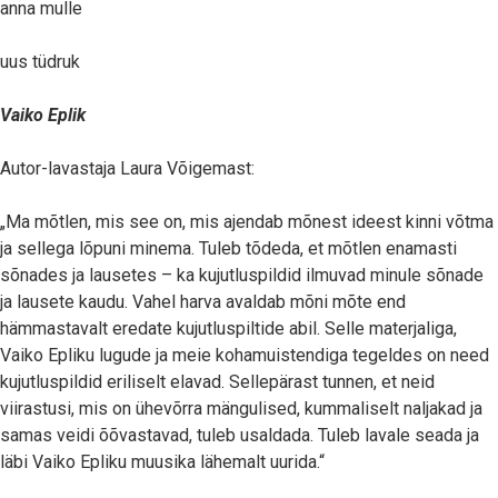
anna mulle
uus tüdruk
Vaiko Eplik
Autor-lavastaja Laura Võigemast:
„Ma mõtlen, mis see on, mis ajendab mõnest ideest kinni võtma
ja sellega lõpuni minema. Tuleb tõdeda, et mõtlen enamasti
sõnades ja lausetes – ka kujutluspildid ilmuvad minule sõnade
ja lausete kaudu. Vahel harva avaldab mõni mõte end
hämmastavalt eredate kujutluspiltide abil. Selle materjaliga,
Vaiko Epliku lugude ja meie kohamuistendiga tegeldes on need
kujutluspildid eriliselt elavad. Sellepärast tunnen, et neid
viirastusi, mis on ühevõrra mängulised, kummaliselt naljakad ja
samas veidi õõvastavad, tuleb usaldada. Tuleb lavale seada ja
läbi Vaiko Epliku muusika lähemalt uurida.“