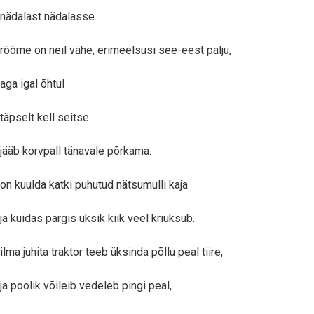
nädalast nädalasse.
rõõme on neil vähe, erimeelsusi see-eest palju,
aga igal õhtul
täpselt kell seitse
jääb korvpall tänavale põrkama.
on kuulda katki puhutud nätsumulli kaja
ja kuidas pargis üksik kiik veel kriuksub.
ilma juhita traktor teeb üksinda põllu peal tiire,
ja poolik võileib vedeleb pingi peal,