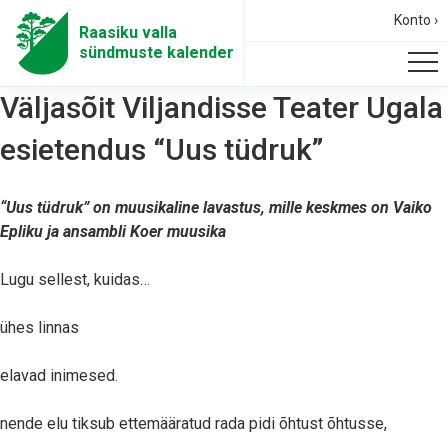
Konto ›
Raasiku valla
sündmuste kalender
Väljasõit Viljandisse Teater Ugala
esietendus “Uus tüdruk”
“Uus tüdruk” on
muusikaline lavastus, mille keskmes on Vaiko
Epliku ja ansambli Koer muusika
Lugu sellest, kuidas…
ühes linnas
elavad inimesed.
nende elu tiksub ettemääratud rada pidi õhtust õhtusse,