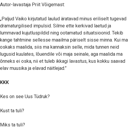
Autor-lavastaja Priit Võigemast:
„Paljud Vaiko kirjutatud laulud äratavad minus eriliselt tugevad
dramaturgilised impulsid. Silme ette kerkivad laetud ja
lummavad kujutluspildid ning ootamatud situatsioonid. Tekib
kange tahtmine sellesse maailma päriselt sisse minna. Kui ma
oskaks maalida, siis ma kannaksin selle, mida tunnen neid
lugusid kuulates, lõuendile või maja seinale, aga maalida ma
õnneks ei oska, nii et tuleb ikkagi lavastus, kus kokku saavad
elav muusika ja elavad näitlejad.”
KKK
Kes on see Uus Tüdruk?
Kust ta tuli?
Miks ta tuli?