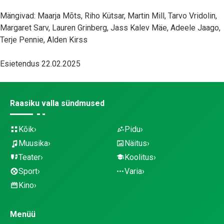
Mängivad: Maarja Mõts, Riho Kütsar, Martin Mill, Tarvo Vridolin,
Margaret Sarv, Lauren Grinberg, Jass Kalev Mäe, Adeele Jaago,
Terje Pennie, Alden Kirss
Esietendus 22.02.2025
Raasiku valla sündmused
Kõik
Pidu
Muusika
Näitus
Teater
Koolitus
Sport
Varia
Kino
Menüü