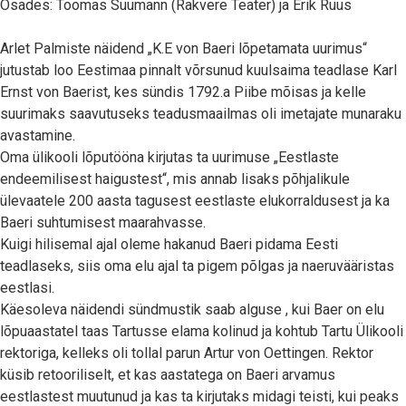
Osades:
Toomas Suumann
(Rakvere Teater) ja
Erik Ruus
Arlet Palmiste näidend „K.E von Baeri lõpetamata uurimus“
jutustab loo Eestimaa pinnalt võrsunud kuulsaima teadlase Karl
Ernst von Baerist, kes sündis 1792.a Piibe mõisas ja kelle
suurimaks saavutuseks teadusmaailmas oli imetajate munaraku
avastamine.
Oma ülikooli lõputööna kirjutas ta uurimuse „Eestlaste
endeemilisest haigustest“, mis annab lisaks põhjalikule
ülevaatele 200 aasta tagusest eestlaste elukorraldusest ja ka
Baeri suhtumisest maarahvasse.
Kuigi hilisemal ajal oleme hakanud Baeri pidama Eesti
teadlaseks, siis oma elu ajal ta pigem põlgas ja naeruvääristas
eestlasi.
Käesoleva näidendi sündmustik saab alguse , kui Baer on elu
lõpuaastatel taas Tartusse elama kolinud ja kohtub Tartu Ülikooli
rektoriga, kelleks oli tollal parun Artur von Oettingen. Rektor
küsib retooriliselt, et kas aastatega on Baeri arvamus
eestlastest muutunud ja kas ta kirjutaks midagi teisti, kui peaks