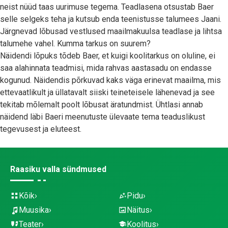
neist nüüd taas uurimuse tegema. Teadlasena otsustab Baer
selle selgeks teha ja kutsub enda teenistusse talumees Jaani.
Järgnevad lõbusad vestlused maailmakuulsa teadlase ja lihtsa
talumehe vahel. Kumma tarkus on suurem?
Näidendi lõpuks tõdeb Baer, et kuigi koolitarkus on oluline, ei
saa alahinnata teadmisi, mida rahvas aastasadu on endasse
kogunud. Näidendis põrkuvad kaks väga erinevat maailma, mis
ettevaatlikult ja üllatavalt siiski teineteisele lähenevad ja see
tekitab mõlemalt poolt lõbusat äratundmist. Ühtlasi annab
näidend läbi Baeri meenutuste ülevaate tema teaduslikust
tegevusest ja eluteest.
Raasiku valla sündmused
Kõik
Pidu
Muusika
Näitus
Teater
Koolitus